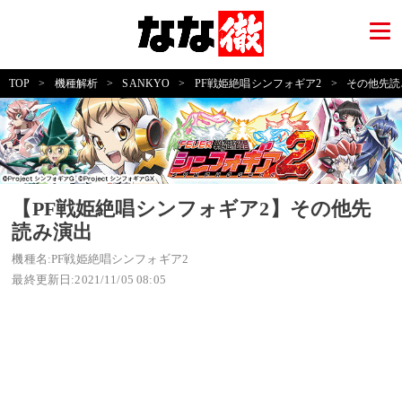
TOP
>
機種解析
>
SANKYO
>
PF戦姫絶唱シンフォギア2
>
その他先読
【PF戦姫絶唱シンフォギア2】その他先
読み演出
機種名:PF戦姫絶唱シンフォギア2
最終更新日:2021/11/05 08:05