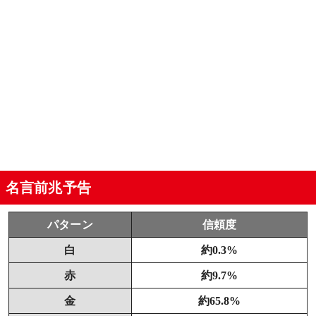
名言前兆予告
パターン
信頼度
白
約0.3%
赤
約9.7%
金
約65.8%