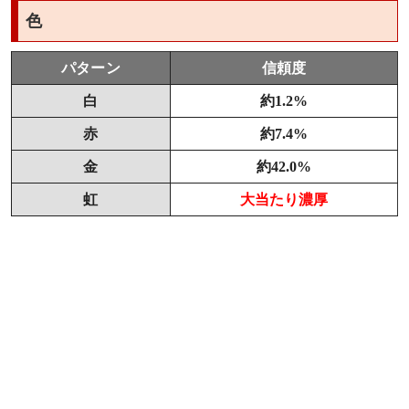
色
パターン
信頼度
白
約1.2%
赤
約7.4%
金
約42.0%
虹
大当たり濃厚