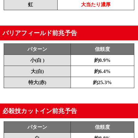
虹
大当たり濃厚
バリアフィールド前兆予告
パターン
信頼度
小(白 )
約0.9%
大(白)
約6.4%
特大(赤)
約25.3%
必殺技カットイン前兆予告
パターン
信頼度