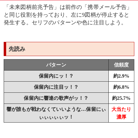
「未来図柄前兆予告」は前作の「携帯メール予告」
と同じ役割を持っており、左に9図柄が停止すると
発生する。セリフのパターンや色に注目しよう。
先読み
パターン
信頼度
保留内にッ！？
約2.9%
保留内に注目ッ！？
約6.8%
保留内に響達の歌声がッ！？
約25.7%
響が誰もが戦わなくていいような…保留にぃ
大当たり
ぃぃぃぃぃッ！
濃厚