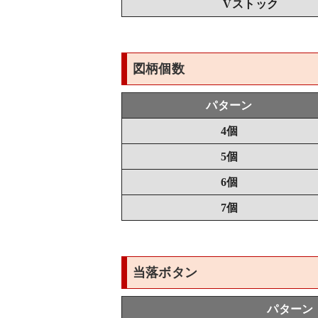
Vストック
図柄個数
パターン
4個
5個
6個
7個
当落ボタン
パターン