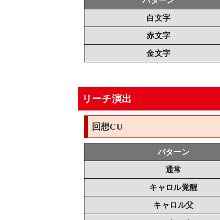
パターン
白文字
赤文字
金文字
リーチ演出
回想CU
パターン
通常
キャロル覚醒
キャロル父