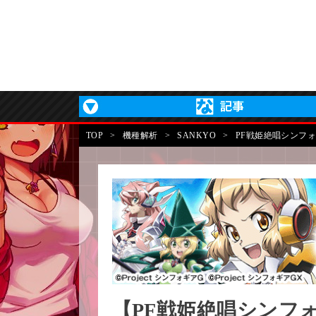
TOP
>
機種解析
>
SANKYO
>
PF戦姫絶唱シンフォ
【PF戦姫絶唱シンフ