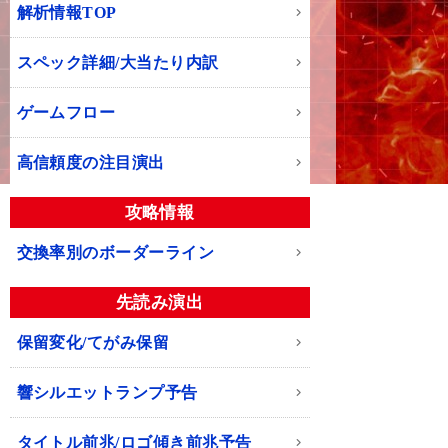
解析情報TOP
スペック詳細/大当たり内訳
ゲームフロー
高信頼度の注目演出
攻略情報
交換率別のボーダーライン
先読み演出
保留変化/てがみ保留
響シルエットランプ予告
タイトル前兆/ロゴ傾き前兆予告