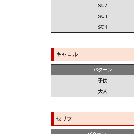
SU2
SU3
SU4
キャロル
パターン
子供
大人
セリフ