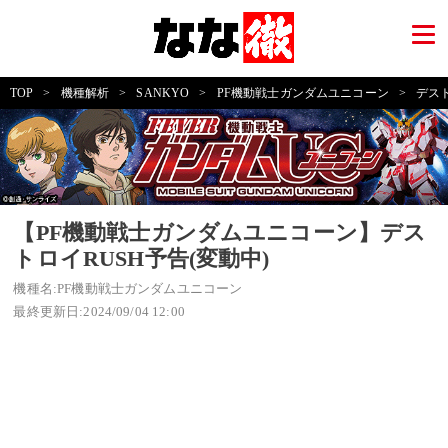
TOP
>
機種解析
>
SANKYO
>
PF機動戦士ガンダムユニコーン
>
デスト
【PF機動戦士ガンダムユニコーン】デス
トロイRUSH予告(変動中)
機種名:PF機動戦士ガンダムユニコーン
最終更新日:2024/09/04 12:00