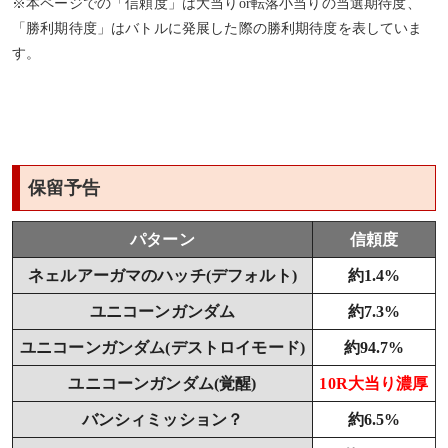
※本ページでの「信頼度」は大当りor転落小当りの当選期待度、
「勝利期待度」はバトルに発展した際の勝利期待度を表していま
敵出現煽りテンパイ予告
す。
ユニコーン右図柄銃撃テンパイ予告
導光板予告
保留予告
Vフラッシュ予告
パターン
信頼度
楽曲変化
ネェルアーガマのハッチ(デフォルト)
約1.4%
ユニコーンガンダム
約7.3%
ユニコーンガンダム(デストロイモード)
約94.7%
ユニコーンガンダム(覚醒)
10R大当り濃厚
バンシィミッション？
約6.5%