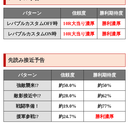
パターン
信頼度
勝利期待度
レバブルカスタムOFF時
10R大当り濃厚
勝利濃厚
レバブルカスタムON時
10R大当り濃厚
勝利濃厚
先読み接近予告
パターン
信頼度
勝利期待度
強敵襲来!?
約50.0%
約50%
敵影接近中!?
約28.0%
約62%
戦闘準備！
約19.0%
約77%
援軍参戦!?
約24.7%
勝利濃厚