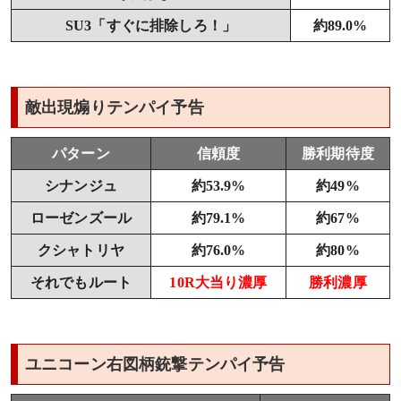
SU3「すぐに排除しろ！」
約89.0%
敵出現煽りテンパイ予告
パターン
信頼度
勝利期待度
シナンジュ
約53.9%
約49%
ローゼンズール
約79.1%
約67%
クシャトリヤ
約76.0%
約80%
それでもルート
10R大当り濃厚
勝利濃厚
ユニコーン右図柄銃撃テンパイ予告