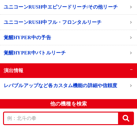
ユニコーンRUSH中エピソードリーチ/その他リーチ
ユニコーンRUSH中フル・フロンタルリーチ
覚醒HYPER中の予告
覚醒HYPER中バトルリーチ
−
演出情報
レバブルアップなど各カスタム機能の詳細や信頼度
他の機種を検索