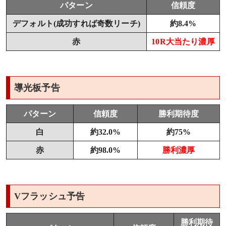
パターン
信頼度
デフォルト(成功すれば奇数リーチ)
約8.4%
赤
10R大当たり濃厚
導光板予告
パターン
信頼度
勝利期待度
白
約32.0%
約75%
赤
約98.0%
勝利濃厚
Vフラッシュ予告
勝利期待