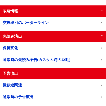
−
攻略情報
交換率別のボーダーライン
−
先読み演出
保留変化
通常時の先読み予告(カスタム時の挙動)
−
予告演出
擬似連関連
通常時の予告演出