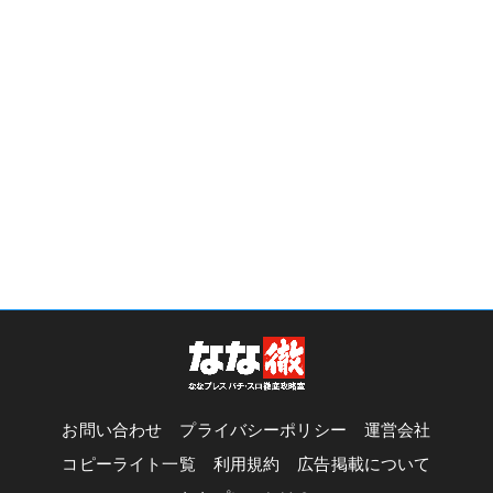
お問い合わせ
プライバシーポリシー
運営会社
コピーライト一覧
利用規約
広告掲載について