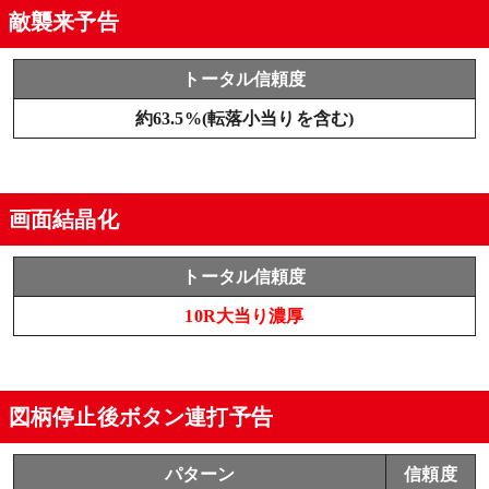
敵襲来予告
トータル信頼度
約63.5%(転落小当りを含む)
画面結晶化
トータル信頼度
10R大当り濃厚
図柄停止後ボタン連打予告
パターン
信頼度