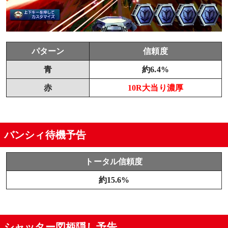
パターン
信頼度
青
約6.4%
赤
10R大当り濃厚
バンシィ待機予告
トータル信頼度
約15.6%
シャッター図柄隠し予告