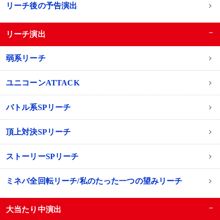
リーチ後の予告演出
−
リーチ演出
弱系リーチ
ユニコーンATTACK
バトル系SPリーチ
頂上対決SPリーチ
ストーリーSPリーチ
ミネバ全回転リーチ/私のたった一つの望みリーチ
−
大当たり中演出