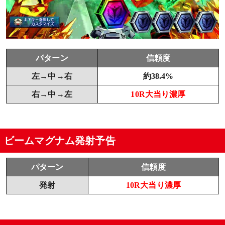
パターン
信頼度
左→中→右
約38.4%
右→中→左
10R大当り濃厚
ビームマグナム発射予告
パターン
信頼度
発射
10R大当り濃厚