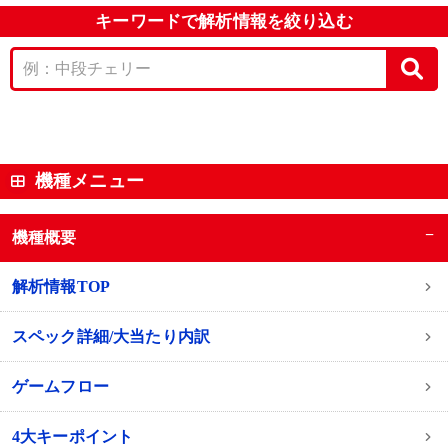
キーワードで解析情報を絞り込む
機種メニュー
−
機種概要
解析情報TOP
スペック詳細/大当たり内訳
ゲームフロー
4大キーポイント