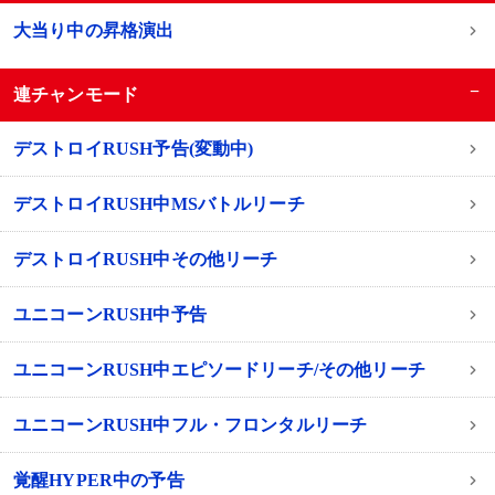
大当り中の昇格演出
−
連チャンモード
デストロイRUSH予告(変動中)
デストロイRUSH中MSバトルリーチ
デストロイRUSH中その他リーチ
ユニコーンRUSH中予告
ユニコーンRUSH中エピソードリーチ/その他リーチ
ユニコーンRUSH中フル・フロンタルリーチ
覚醒HYPER中の予告