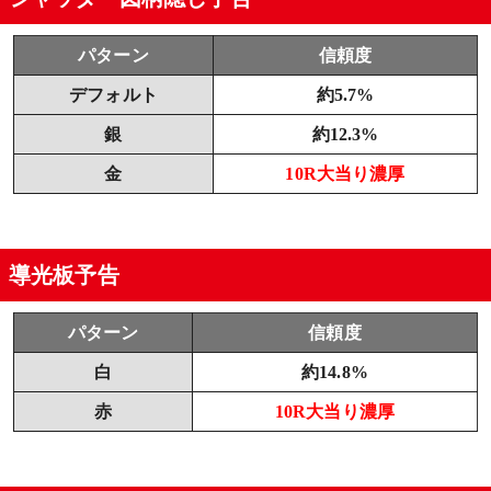
パターン
信頼度
デフォルト
約5.7%
銀
約12.3%
金
10R大当り濃厚
導光板予告
パターン
信頼度
白
約14.8%
赤
10R大当り濃厚