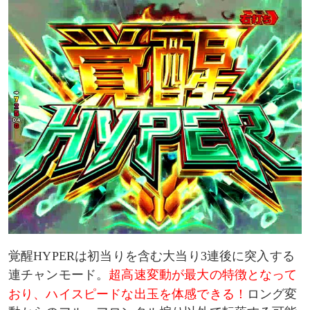
バンシィ待機予告
シャッター図柄隠し予告
導光板予告
敵襲来予告
画面結晶化
図柄停止後ボタン連打予告
ボタン図柄停止予告
覚醒HYPERは初当りを含む大当り3連後に突入する
連チャンモード。
超高速変動が最大の特徴となって
ビームマグナム発射予告
おり、ハイスピードな出玉を体感できる！
ロング変