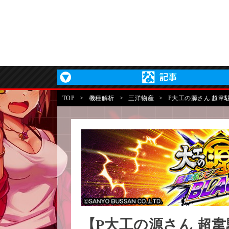
TOP
>
機種解析
>
三洋物産
>
P大工の源さん 超韋駄
【P大工の源さん 超韋