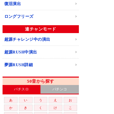
復活演出
ロングフリーズ
連チャンモード
超源チャレンジ中の演出
超源RUSH中演出
夢源RUSH詳細
50音から探す
パチスロ
パチンコ
あ
い
う
え
お
か
き
く
け
こ