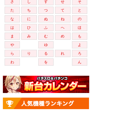
さ
し
す
せ
そ
た
ち
つ
て
と
な
に
ぬ
ね
の
は
ひ
ふ
へ
ほ
ま
み
む
め
も
や
ゆ
よ
ら
り
る
れ
ろ
わ
を
ん