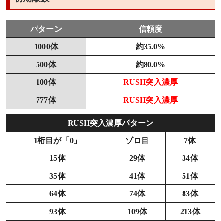
パターン
信頼度
1000体
約35.0%
500体
約80.0%
100体
RUSH突入濃厚
777体
RUSH突入濃厚
RUSH突入濃厚パターン
1桁目が「0」
ゾロ目
7体
15体
29体
34体
35体
41体
51体
64体
74体
83体
93体
109体
213体