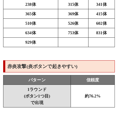
238体
315体
341体
365体
369体
415体
510体
526体
602体
634体
753体
831体
929体
赤炎攻撃(炎ボタンで起きやすい)
パターン
信頼度
1ラウンド
(ボタン1つ目)
約76.2%
で出現