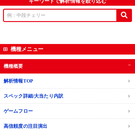
キーワードで解析情報を絞り込む
機種メニュー
−
機種概要
解析情報TOP
スペック詳細/大当たり内訳
ゲームフロー
高信頼度の注目演出