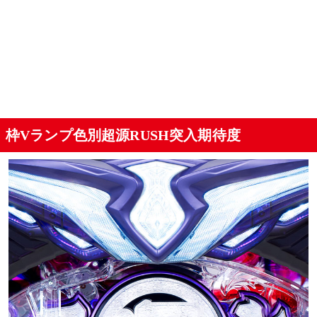
枠Vランプ色別超源RUSH突入期待度