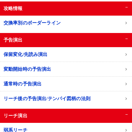
−
攻略情報
交換率別のボーダーライン
−
予告演出
保留変化/先読み演出
変動開始時の予告演出
通常時の予告演出
リーチ後の予告演出/テンパイ図柄の法則
−
リーチ演出
弱系リーチ