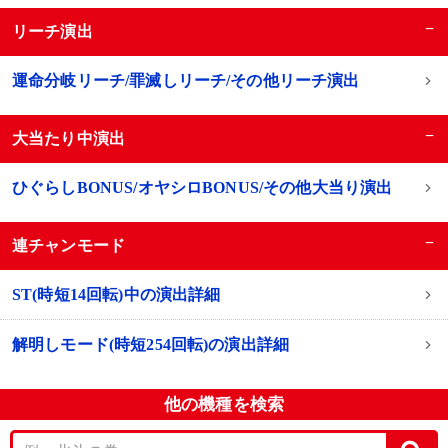
−
リーチ演出
運命分岐リーチ/罪滅しリーチ/その他リーチ演出
−
大当たり中演出
ひぐらしBONUS/オヤシロBONUS/その他大当り演出
−
連チャンモード
ST(時短14回転)中の演出詳細
解明しモード(時短254回転)の演出詳細
他の機種を検索