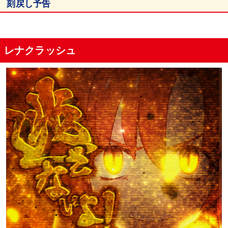
刻戻し予告
レナクラッシュ