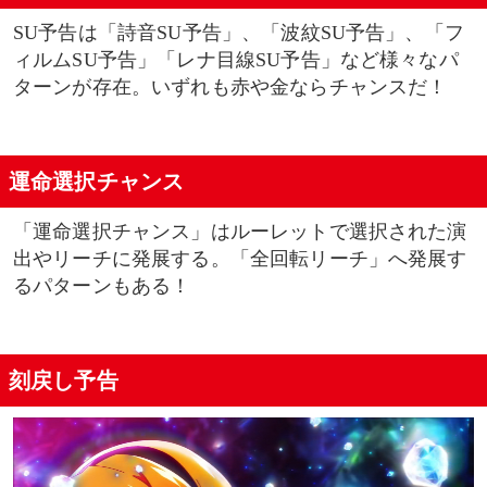
SU予告は「詩音SU予告」、「波紋SU予告」、「フ
ィルムSU予告」「レナ目線SU予告」など様々なパ
ターンが存在。いずれも赤や金ならチャンスだ！
運命選択チャンス
「運命選択チャンス」はルーレットで選択された演
出やリーチに発展する。「全回転リーチ」へ発展す
るパターンもある！
刻戻し予告