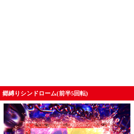
郷縛りシンドローム(前半5回転)