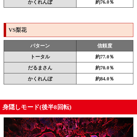
かくれんぼ
約76.0％
VS梨花
パターン
信頼度
トータル
約77.0％
だるまさん
約70.0％
かくれんぼ
約84.0％
身隠しモード(後半8回転)