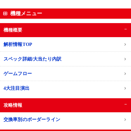
機種メニュー
−
機種概要
解析情報TOP
スペック詳細/大当たり内訳
ゲームフロー
4大注目演出
−
攻略情報
交換率別のボーダーライン