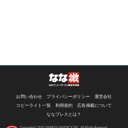
お問い合わせ
プライバシーポリシー
運営会社
コピーライト一覧
利用規約
広告掲載について
ななプレスとは？
Copyright© 2020 SANKYO AGENCY,INC. All Rights Reserved.