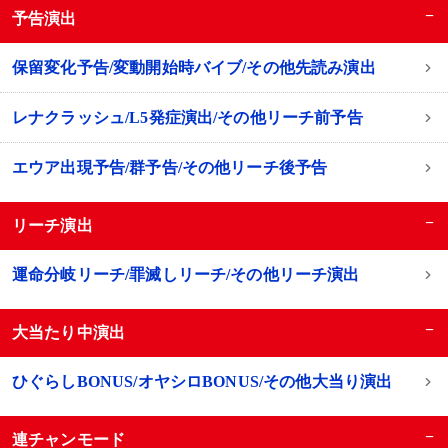
−
予告演出
保留変化予告/変動開始時バイブ/その他先読み演出
レナクラッシュ/L5発症演出/その他リーチ前予告
エウア出現予告/群予告/その他リーチ後予告
−
リーチ演出
運命分岐リーチ/罪滅しリーチ/その他リーチ演出
−
大当たり中演出
ひぐらしBONUS/オヤシロBONUS/その他大当り演出
−
連チャンモード