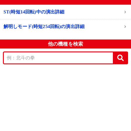
ST(時短14回転)中の演出詳細
解明しモード(時短254回転)の演出詳細
他の機種を検索