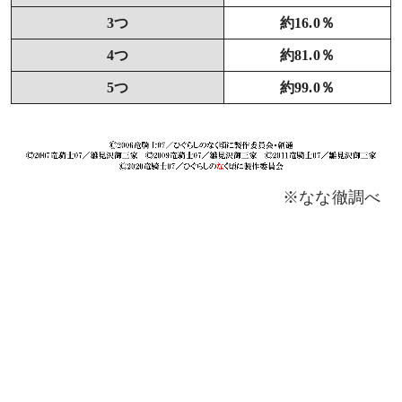
3つ
約16.0％
4つ
約81.0％
5つ
約99.0％
※なな徹調べ