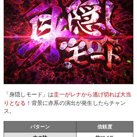
「身隠しモード」は
圭一がレナから逃げ切れば大当
りとなる！
背景に赤系の演出が発生したらチャン
ス。
パターン
信頼度