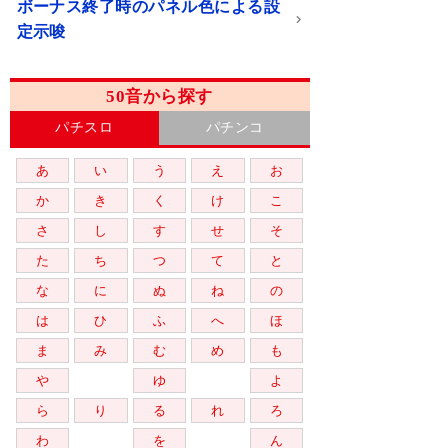
ボーナス終了時のパネル色による設
定示唆
50音から探す
パチスロ
パチンコ
あ
い
う
え
お
か
き
く
け
こ
さ
し
す
せ
そ
た
ち
つ
て
と
な
に
ぬ
ね
の
は
ひ
ふ
へ
ほ
ま
み
む
め
も
や
ゆ
よ
ら
り
る
れ
ろ
わ
を
ん