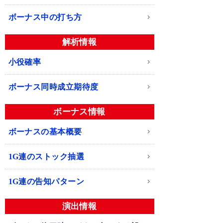
ボーナス中の打ち方
解析情報
小役確率
ボーナス同時成立期待度
ボーナス情報
ボーナスの基本概要
1G連のストック抽選
1G連の告知パターン
演出情報