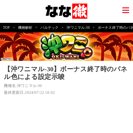
TOP
>
機種解析
>
バルテック
>
沖ワニマル-30
>
ボーナス終了時のパ
【沖ワニマル-30】ボーナス終了時のパネ
ル色による設定示唆
機種名:沖ワニマル-30
最終更新日:2024/07/22 18:02