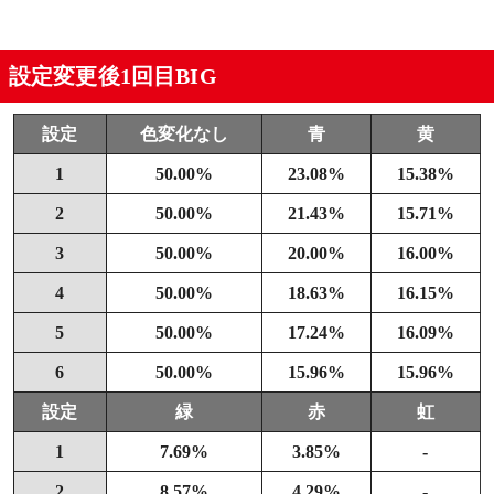
設定変更後1回目BIG
設定
色変化なし
青
黄
1
50.00%
23.08%
15.38%
2
50.00%
21.43%
15.71%
3
50.00%
20.00%
16.00%
4
50.00%
18.63%
16.15%
5
50.00%
17.24%
16.09%
6
50.00%
15.96%
15.96%
設定
緑
赤
虹
1
7.69%
3.85%
-
2
8.57%
4.29%
-