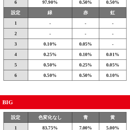
6
97.90%
0.50%
0.50%
設定
緑
赤
虹
1
-
-
-
2
-
-
-
3
0.10%
0.05%
-
4
0.25%
0.10%
0.01%
5
0.50%
0.25%
0.05%
6
0.50%
0.50%
0.10%
BIG
設定
色変化なし
青
黄
1
83.75%
7.00%
5.00%