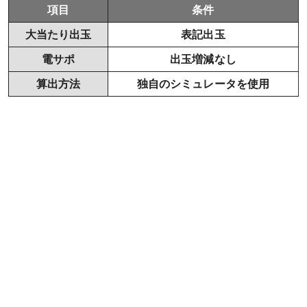
項目
条件
大当たり出玉
表記出玉
電サポ
出玉増減なし
算出方法
独自のシミュレータを使用