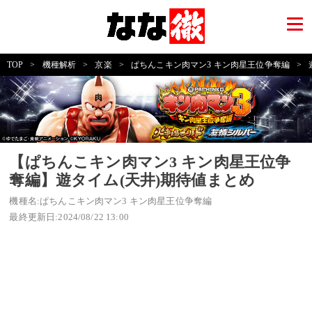
TOP
>
機種解析
>
京楽
>
ぱちんこキン肉マン3 キン肉星王位争奪編
>
【ぱちんこキン肉マン3 キン肉星王位争
奪編】遊タイム(天井)期待値まとめ
機種名:ぱちんこキン肉マン3 キン肉星王位争奪編
最終更新日:2024/08/22 13:00