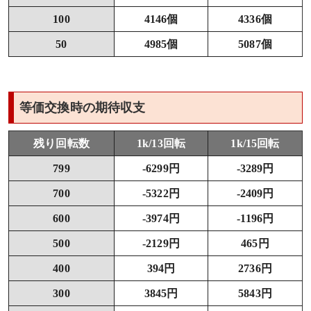
100
4146個
4336個
50
4985個
5087個
等価交換時の期待収支
残り回転数
1k/13回転
1k/15回転
799
-6299円
-3289円
700
-5322円
-2409円
600
-3974円
-1196円
500
-2129円
465円
400
394円
2736円
300
3845円
5843円