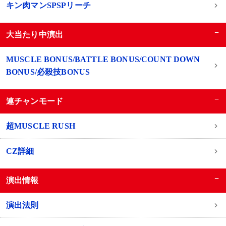
キン肉マンSPSPリーチ
−
大当たり中演出
MUSCLE BONUS/BATTLE BONUS/COUNT DOWN
BONUS/必殺技BONUS
−
連チャンモード
超MUSCLE RUSH
CZ詳細
−
演出情報
演出法則