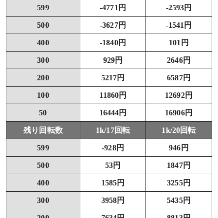
599
-4771円
-2593円
500
-3627円
-1541円
400
-1840円
101円
300
929円
2646円
200
5217円
6587円
100
11860円
12692円
50
16444円
16906円
残り回転数
1k/17回転
1k/20回転
599
-928円
946円
500
53円
1847円
400
1585円
3255円
300
3958円
5435円
200
7634円
8813円