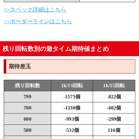
>>スペック詳細はこちら
>>ボーダーラインはこちら
残り回転数別の遊タイム期待値まとめ
期待差玉
残り回転数
1k/13回転
1k/15回転
799
-1575個
-822個
700
-1330個
-602個
600
-993個
-299個
500
-532個
116個