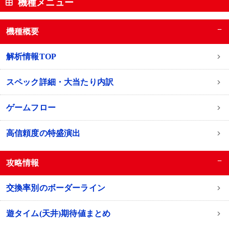
機種メニュー
−
機種概要
解析情報TOP
スペック詳細・大当たり内訳
ゲームフロー
高信頼度の特盛演出
−
攻略情報
交換率別のボーダーライン
遊タイム(天井)期待値まとめ