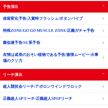
−
予告演出
保留変化予告/入賞時フラッシュ/ボタンバイブ
特殊ZONE/GO GO MUSCLE ZONE/正義ガチャ予告
擬似連予告/SU系予告
友情は成長のおそい植物である予告/激情ムービー/火事
場のクソ力
−
リーチ演出
超人競技会リーチ/アポロンウインドウロック
正義超人SPリーチ/正義超人SPSPリーチ