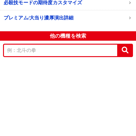
必殺技モードの期待度カスタマイズ
プレミアム/大当り濃厚演出詳細
他の機種を検索