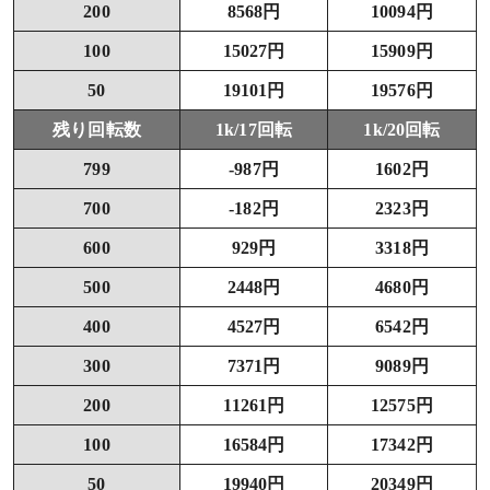
200
8568円
10094円
100
15027円
15909円
50
19101円
19576円
残り回転数
1k/17回転
1k/20回転
799
-987円
1602円
700
-182円
2323円
600
929円
3318円
500
2448円
4680円
400
4527円
6542円
300
7371円
9089円
200
11261円
12575円
100
16584円
17342円
50
19940円
20349円