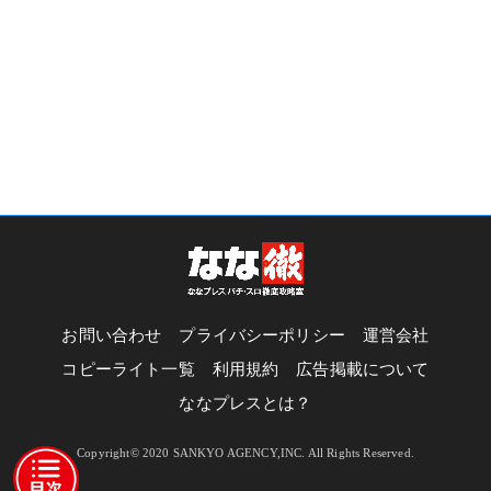
お問い合わせ
プライバシーポリシー
運営会社
コピーライト一覧
利用規約
広告掲載について
ななプレスとは？
Copyright© 2020 SANKYO AGENCY,INC. All Rights Reserved.