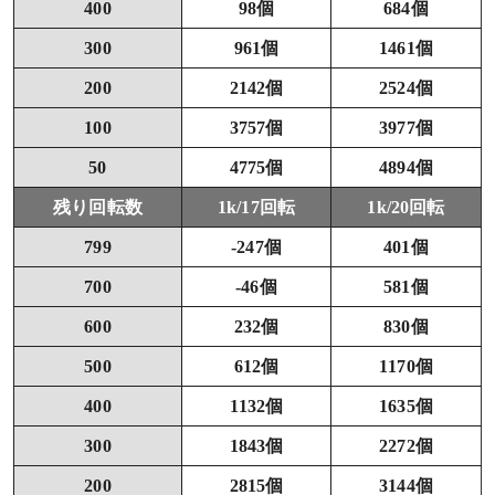
400
98個
684個
300
961個
1461個
200
2142個
2524個
100
3757個
3977個
50
4775個
4894個
残り回転数
1k/17回転
1k/20回転
799
-247個
401個
700
-46個
581個
600
232個
830個
500
612個
1170個
400
1132個
1635個
300
1843個
2272個
200
2815個
3144個