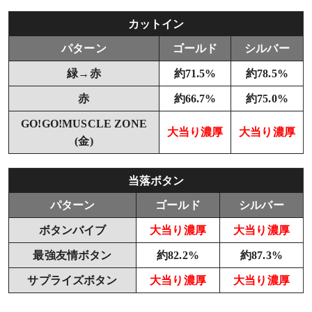
カットイン
パターン
ゴールド
シルバー
緑→赤
約71.5%
約78.5%
赤
約66.7%
約75.0%
GO!GO!MUSCLE ZONE
大当り濃厚
大当り濃厚
(金)
当落ボタン
パターン
ゴールド
シルバー
ボタンバイブ
大当り濃厚
大当り濃厚
最強友情ボタン
約82.2%
約87.3%
サプライズボタン
大当り濃厚
大当り濃厚