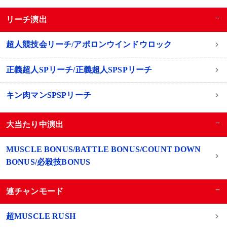
−
リーチ演出
超人競技会リーチ/アポロンウインドウロック
正義超人SPリーチ/正義超人SPSPリーチ
キン肉マンSPSPリーチ
−
大当たり中演出
MUSCLE BONUS/BATTLE BONUS/COUNT DOWN
BONUS/必殺技BONUS
−
連チャンモード
超MUSCLE RUSH