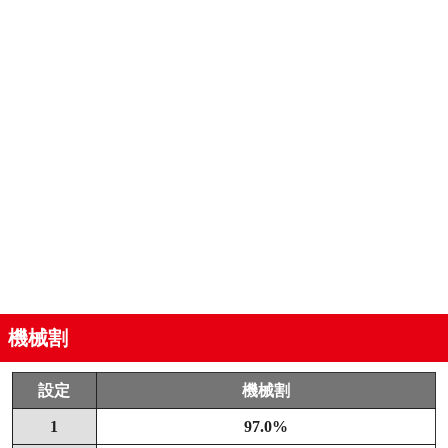
機械割
設定
機械割
1
97.0%