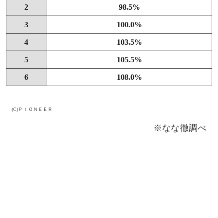
2
98.5%
3
100.0%
4
103.5%
5
105.5%
6
108.0%
(C)ＰＩＯＮＥＥＲ
※なな徹調べ