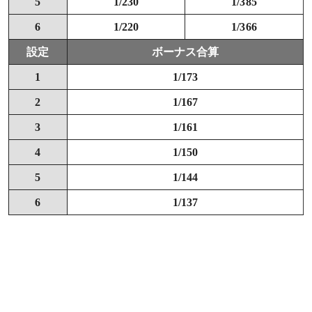
5
1/230
1/385
6
1/220
1/366
設定
ボーナス合算
1
1/173
2
1/167
3
1/161
4
1/150
5
1/144
6
1/137