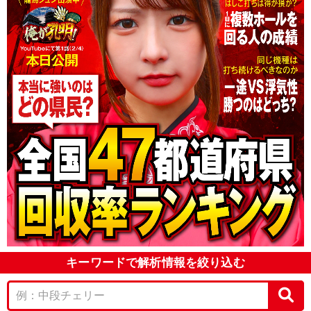
キーワードで解析情報を絞り込む