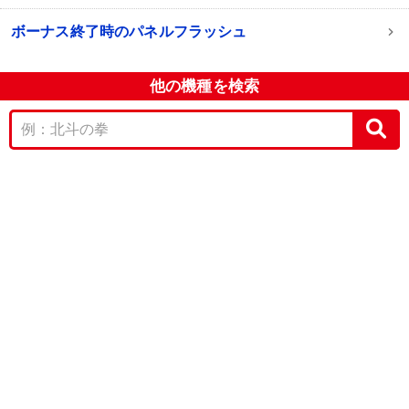
ボーナス終了時のパネルフラッシュ
他の機種を検索