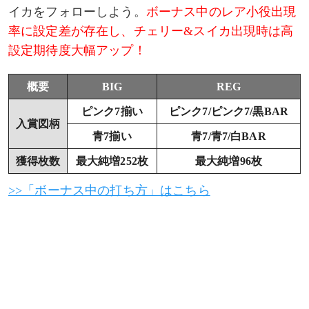
イカをフォローしよう。
ボーナス中のレア小役出現
率に設定差が存在し、チェリー&スイカ出現時は高
設定期待度大幅アップ！
概要
BIG
REG
ピンク7揃い
ピンク7/ピンク7/黒BAR
入賞図柄
青7揃い
青7/青7/白BAR
獲得枚数
最大純増252枚
最大純増96枚
>>「ボーナス中の打ち方」はこちら