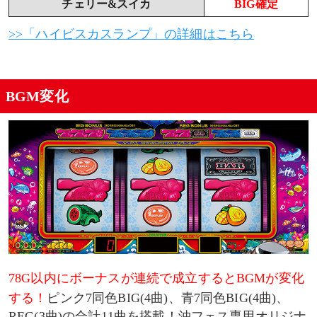
チェリー&スイカ
BIG確定
>>「ハイビスカスランプ」の詳細はこちら
BGM変化
78G以内にボーナスが連続で成立するとBGMが変化
する！
ピンク7同色BIG(4曲)、青7同色BIG(4曲)、
REG(3曲)の合計11曲を搭載！沖フェス専用オリジナ