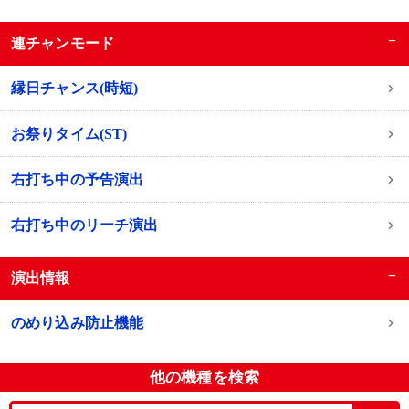
−
連チャンモード
縁日チャンス(時短)
お祭りタイム(ST)
右打ち中の予告演出
右打ち中のリーチ演出
−
演出情報
のめり込み防止機能
他の機種を検索