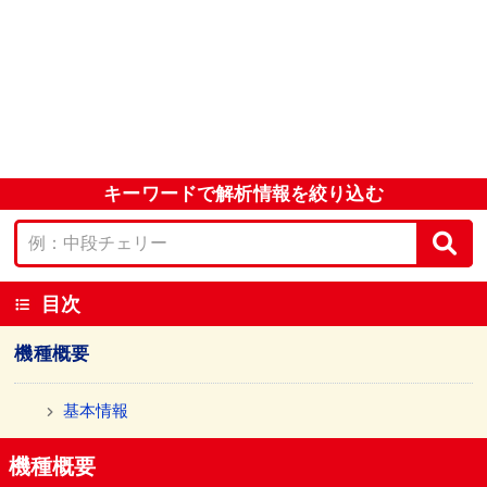
キーワードで解析情報を絞り込む
目次
機種概要
基本情報
機種概要