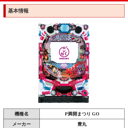
基本情報
機種名
P満開まつり GO
メーカー
豊丸