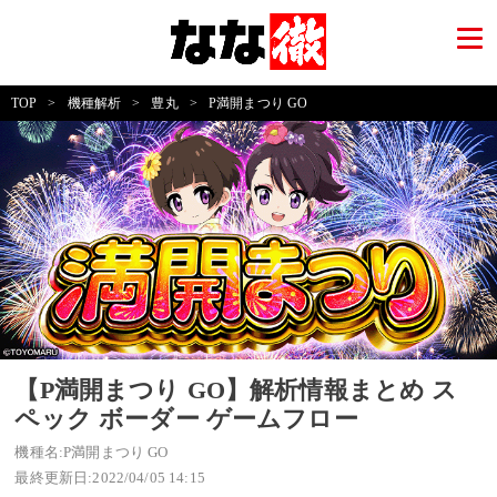
TOP
>
機種解析
>
豊丸
>
P満開まつり GO
【P満開まつり GO】解析情報まとめ ス
ペック ボーダー ゲームフロー
機種名:P満開まつり GO
最終更新日:2022/04/05 14:15