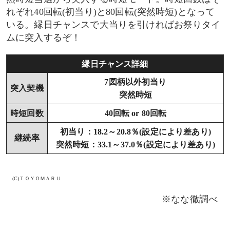
れぞれ40回転(初当り)と80回転(突然時短)となって
いる。縁日チャンスで大当りを引ければお祭りタイ
ムに突入するぞ！
縁日チャンス詳細
7図柄以外初当り
突入契機
突然時短
時短回数
40回転 or 80回転
初当り：18.2～20.8％(設定により差あり)
継続率
突然時短：33.1～37.0％(設定により差あり)
(C)ＴＯＹＯＭＡＲＵ
※なな徹調べ