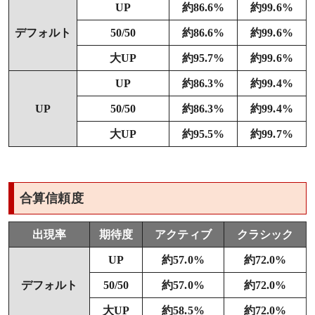
UP
約86.6%
約99.6%
デフォルト
50/50
約86.6%
約99.6%
大UP
約95.7%
約99.6%
UP
約86.3%
約99.4%
UP
50/50
約86.3%
約99.4%
大UP
約95.5%
約99.7%
合算信頼度
出現率
期待度
アクティブ
クラシック
UP
約57.0%
約72.0%
デフォルト
50/50
約57.0%
約72.0%
大UP
約58.5%
約72.0%