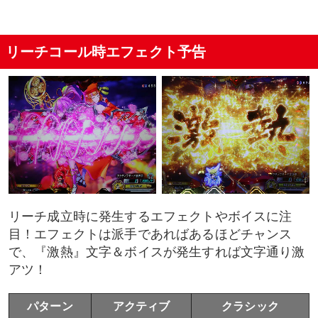
合算信頼度
リーチコール時エフェクト予告
萌えカットイン予告
単体発生時信頼度
万世の契り予告複合時信頼度
発生時合算信頼度
リーチ成立時に発生するエフェクトやボイスに注
目！エフェクトは派手であればあるほどチャンス
で、『激熱』文字＆ボイスが発生すれば文字通り激
アツ！
パターン
アクティブ
クラシック