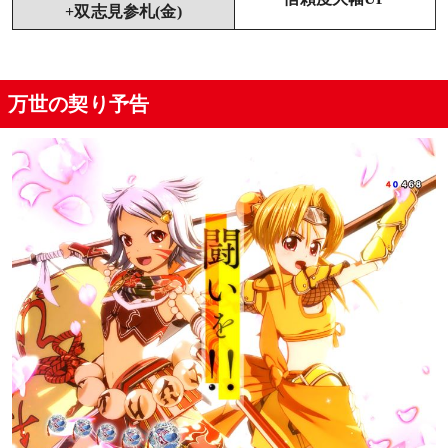
+双志見参札(金)
万世の契り予告