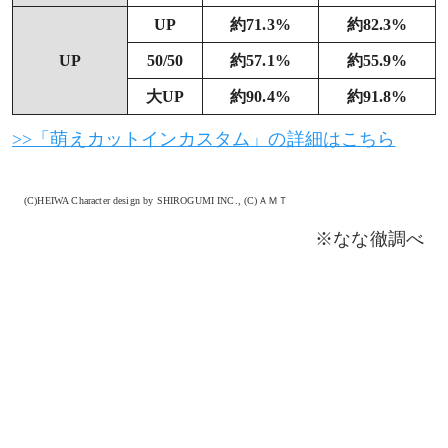
UP
約71.3%
約82.3%
UP
50/50
約57.1%
約55.9%
大UP
約90.4%
約91.8%
>>「萌えカットインカスタム」の詳細はこちら
(C)HEIWA Character design by SHIROGUMI INC., (C)ＡＭＴ
※なな徹調べ