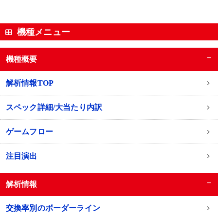
機種メニュー
−
機種概要
解析情報TOP
スペック詳細/大当たり内訳
ゲームフロー
注目演出
−
解析情報
交換率別のボーダーライン