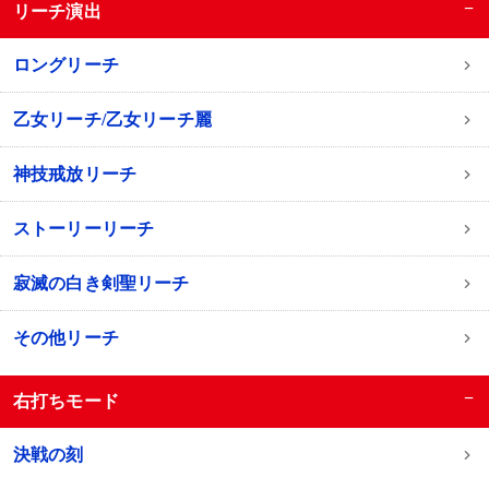
−
リーチ演出
ロングリーチ
乙女リーチ/乙女リーチ麗
神技戒放リーチ
ストーリーリーチ
寂滅の白き剣聖リーチ
その他リーチ
−
右打ちモード
決戦の刻