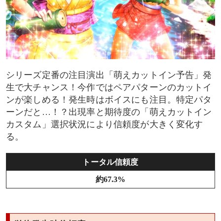
シリーズ定番の注目演出「萌えカットイン予告」発
生で大チャンス！今作ではペアパターンのカットイ
ンが楽しめる！発生時はボイスにも注目。特定パタ
ーンだと…！？出現率と期待度の「萌えカットイン
カスタム」選択状況により信頼度が大きく変化す
る。
トータル信頼度
約67.3%