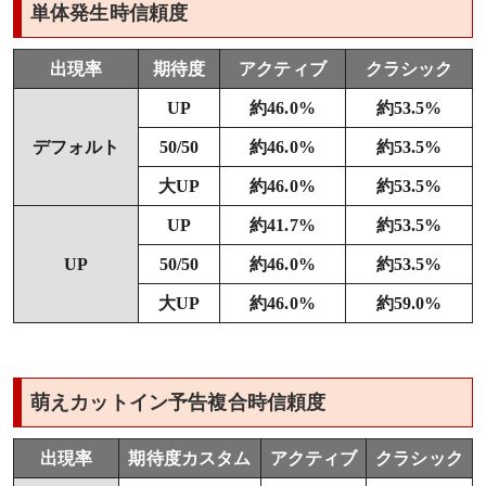
単体発生時信頼度
出現率
期待度
アクティブ
クラシック
UP
約46.0%
約53.5%
デフォルト
50/50
約46.0%
約53.5%
大UP
約46.0%
約53.5%
UP
約41.7%
約53.5%
UP
50/50
約46.0%
約53.5%
大UP
約46.0%
約59.0%
萌えカットイン予告複合時信頼度
出現率
期待度カスタム
アクティブ
クラシック