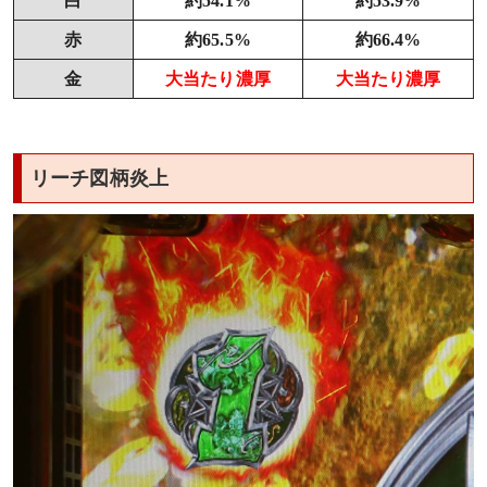
白
約54.1%
約53.9%
赤
約65.5%
約66.4%
金
大当たり濃厚
大当たり濃厚
リーチ図柄炎上