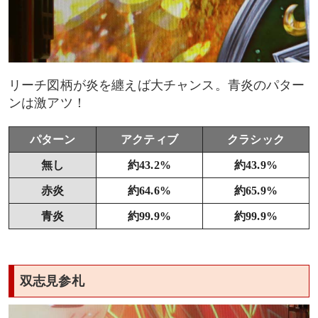
リーチ図柄が炎を纏えば大チャンス。青炎のパター
ンは激アツ！
パターン
アクティブ
クラシック
無し
約43.2%
約43.9%
赤炎
約64.6%
約65.9%
青炎
約99.9%
約99.9%
双志見参札