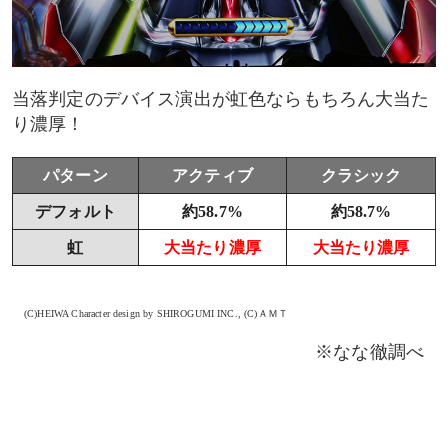
当落判定のデバイス演出が虹色ならもちろん大当た
り濃厚！
パターン
アクティブ
クラシック
デフォルト
約58.7%
約58.7%
虹
大当たり濃厚
大当たり濃厚
(C)HEIWA Character design by SHIROGUMI INC., (C)ＡＭＴ
※なな徹調べ