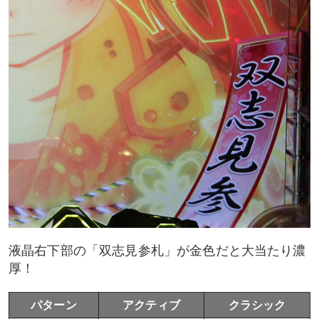
液晶右下部の「双志見参札」が金色だと大当たり濃
厚！
パターン
アクティブ
クラシック