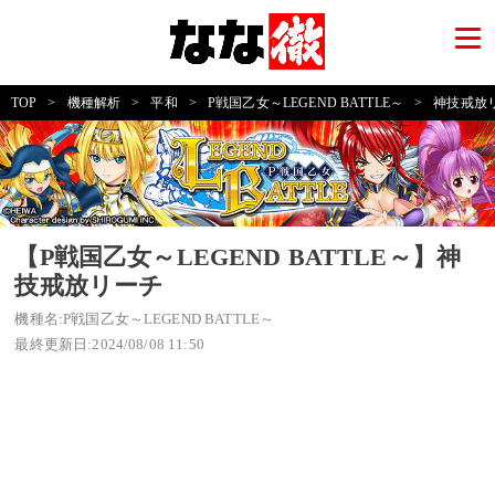
TOP
>
機種解析
>
平和
>
P戦国乙女～LEGEND BATTLE～
>
神技戒放
【P戦国乙女～LEGEND BATTLE～】神
技戒放リーチ
機種名:P戦国乙女～LEGEND BATTLE～
最終更新日:2024/08/08 11:50