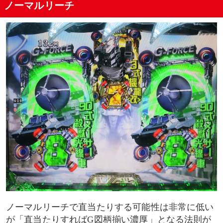
ノーマルリーチ
ノーマルリーチで直当たりする可能性は非常に低い
が「直当たりすればG図柄揃い濃厚」となる法則が