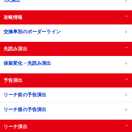
5大演出
−
攻略情報
交換率別のボーダーライン
−
先読み演出
保留変化・先読み演出
−
予告演出
リーチ前の予告演出
リーチ後の予告演出
−
リーチ演出