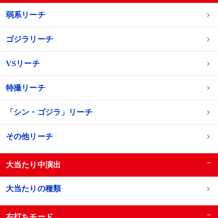
弱系リーチ
ゴジラリーチ
VSリーチ
特撮リーチ
「シン・ゴジラ」リーチ
その他リーチ
−
大当たり中演出
大当たりの種類
−
右打ちモード