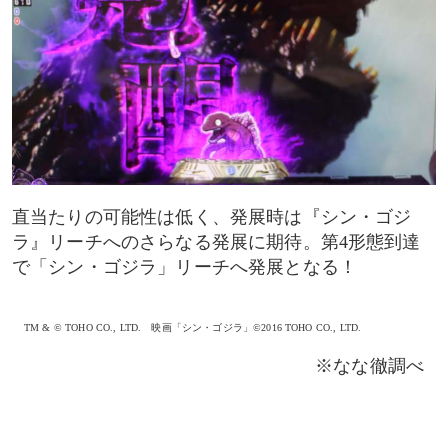
直当たりの可能性は低く、発展時は『シン・ゴジ
ラ』リーチへのさらなる発展に期待。第4形態到達
で「シン・ゴジラ」リーチへ発展となる！
TM & © TOHO CO., LTD. 映画「シン・ゴジラ」©2016 TOHO CO., LTD.
※なな徹調べ