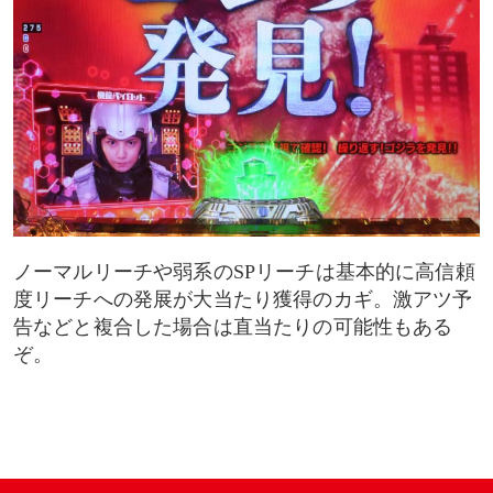
ノーマルリーチや弱系のSPリーチは基本的に高信頼
度リーチへの発展が大当たり獲得のカギ。激アツ予
告などと複合した場合は直当たりの可能性もある
ぞ。