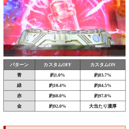
パターン
カスタムOFF
カスタムON
青
約1.0%
約83.7%
緑
約10.4%
約84.5%
赤
約60.0%
約97.8%
金
約92.0%
大当たり濃厚