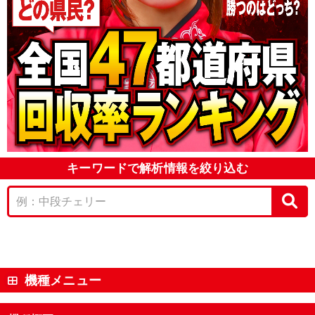
キーワードで解析情報を絞り込む
機種メニュー