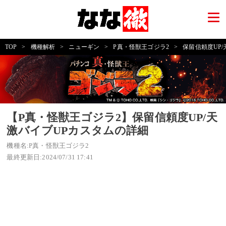
TOP
>
機種解析
>
ニューギン
>
P真・怪獣王ゴジラ2
>
保留信頼度UP
【P真・怪獣王ゴジラ2】保留信頼度UP/天
激バイブUPカスタムの詳細
機種名:P真・怪獣王ゴジラ2
最終更新日:2024/07/31 17:41