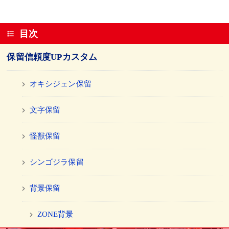
目次
保留信頼度UPカスタム
オキシジェン保留
文字保留
怪獣保留
シンゴジラ保留
背景保留
ZONE背景