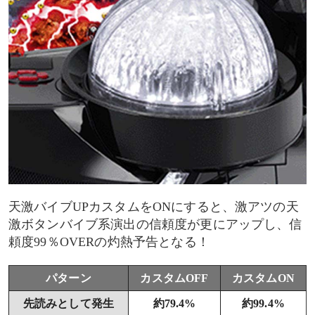
天激バイブUPカスタムをONにすると、激アツの天
激ボタンバイブ系演出の信頼度が更にアップし、信
頼度99％OVERの灼熱予告となる！
パターン
カスタムOFF
カスタムON
先読みとして発生
約79.4%
約99.4%