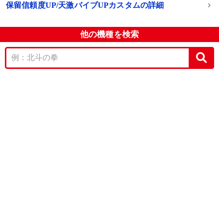
保留信頼度UP/天激バイブUPカスタムの詳細
他の機種を検索