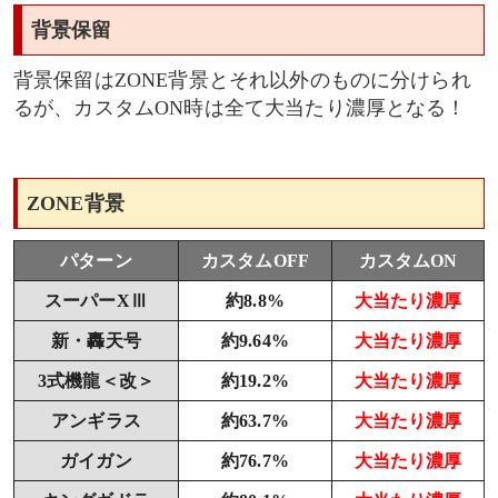
背景保留
背景保留はZONE背景とそれ以外のものに分けられ
るが、カスタムON時は全て大当たり濃厚となる！
ZONE背景
パターン
カスタムOFF
カスタムON
スーパーXⅢ
約8.8%
大当たり濃厚
新・轟天号
約9.64%
大当たり濃厚
3式機龍＜改＞
約19.2%
大当たり濃厚
アンギラス
約63.7%
大当たり濃厚
ガイガン
約76.7%
大当たり濃厚