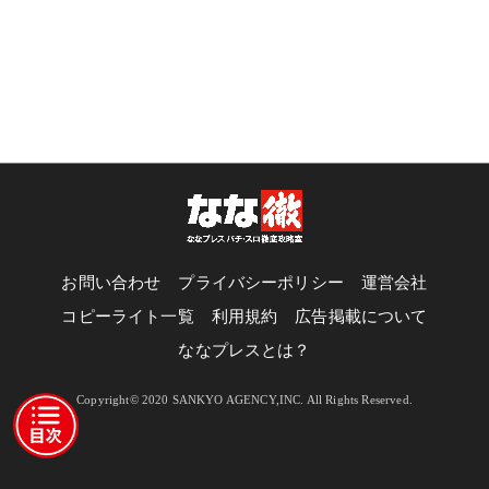
お問い合わせ
プライバシーポリシー
運営会社
コピーライト一覧
利用規約
広告掲載について
ななプレスとは？
Copyright© 2020 SANKYO AGENCY,INC. All Rights Reserved.