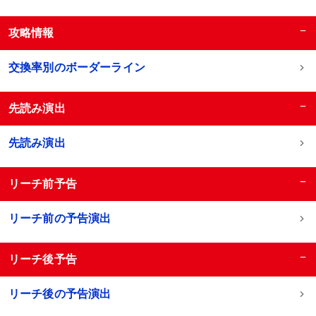
−
攻略情報
交換率別のボーダーライン
−
先読み演出
先読み演出
−
リーチ前予告
リーチ前の予告演出
−
リーチ後予告
リーチ後の予告演出