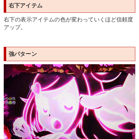
右下アイテム
右下の表示アイテムの色が変わっていくほど信頼度
アップ。
強パターン