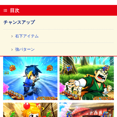
目次
チャンスアップ
右下アイテム
強パターン