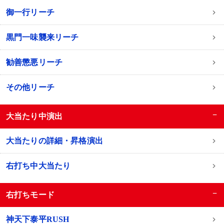
御一行リーチ
黒門一味襲来リーチ
勧善懲悪リーチ
その他リーチ
−
大当たり中演出
大当たりの詳細・昇格演出
右打ち中大当たり
−
右打ちモード
神天下泰平RUSH