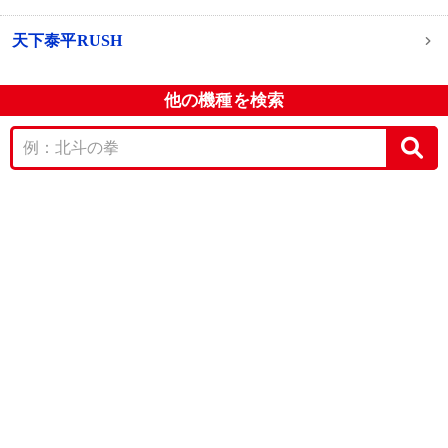
天下泰平RUSH
他の機種を検索