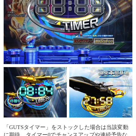
「GUTSタイマー」をストックした場合は当該変動
に期待。タイマー0でチャンスアップや連続予告な