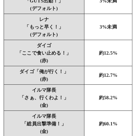
「GUTS出動！」
3%未満
(デフォルト)
レナ
「もっと早く！」
3%未満
(デフォルト)
ダイゴ
「ここで食い止める！」
約12.5%
(赤)
ダイゴ「俺が行く！」
約12.7%
(赤)
イルマ隊長
「さぁ、行くわよ！」
約58.2%
(金)
イルマ隊長
「総員出撃準備！」
約60.1%
(金)