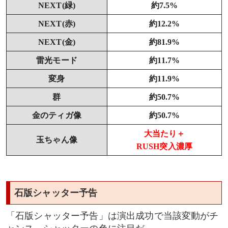
NEXT(緑)
約7.5%
NEXT(赤)
約12.2%
NEXT(金)
約81.9%
雷光モード
約11.7%
変身
約11.9%
群
約50.7%
金のティガ像
約50.7%
大当たり＋
玉ちゃん像
RUSH突入濃厚
石版シャッター予告
「石版シャッター予告」は演出成功で当該変動がチ