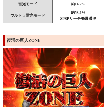
雷光モード
約14.7%
約58.1%
ウルトラ雷光モード
SPSPリーチ発展濃厚
復活の巨人ZONE