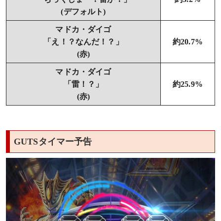
(デフォルト)
マドカ・ダイゴ
「え！？なんだ！？」
約20.7%
(赤)
マドカ・ダイゴ
「雷！？」
約25.9%
(赤)
GUTSタイマー予告