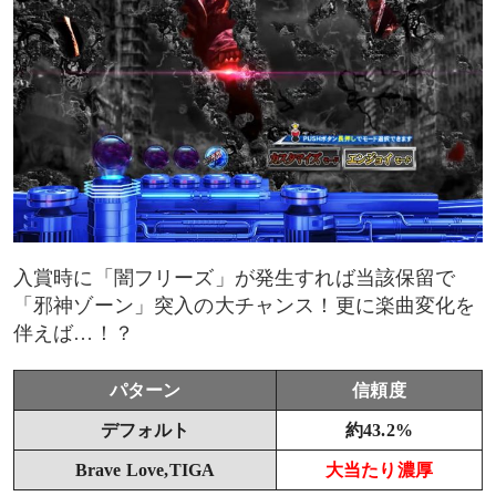
入賞時に「闇フリーズ」が発生すれば当該保留で
「邪神ゾーン」突入の大チャンス！更に楽曲変化を
伴えば…！？
パターン
信頼度
デフォルト
約43.2%
Brave Love,TIGA
大当たり濃厚