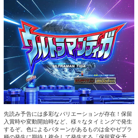
通常パターン
雷光モード突入示唆パターン
GUTSタイマー予告
個数
タイマーフレーム/タイマーの色
内容
どこでもGUTSメカ(タイマーフラッシュ)
先読み予告には多彩なバリエーションが存在！保留
ストックシューティング
入賞時や変動開始時など、様々なタイミングで発生
するぞ。色によるパターンがあるものは金やゼブラ
背景
柄の発生に期待！複合して発生する「保留変化予