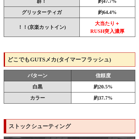
群！
約47.7%
グリッターティガ
約64.4%
大当たり＋
！！(京楽カットイン)
RUSH突入濃厚
どこでもGUTSメカ(タイマーフラッシュ)
パターン
信頼度
白黒
約20.5%
カラー
約37.7%
ストックシューティング