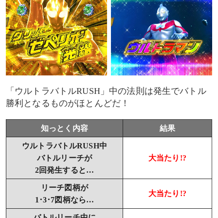
「ウルトラバトルRUSH」中の法則は発生でバトル
勝利となるものがほとんどだ！
知っとく内容
結果
ウルトラバトルRUSH中
バトルリーチが
大当たり!?
2回発生すると…
リーチ図柄が
大当たり!?
1･3･7図柄なら…
バトルリーチ中に