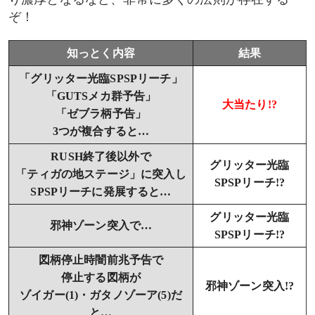
ぞ！
知っとく内容
結果
「グリッター光臨SPSPリーチ」
「GUTSメカ群予告」
大当たり!?
「ゼブラ柄予告」
3つが複合すると…
RUSH終了後以外で
グリッター光臨
「ティガの地ステージ」に突入し
SPSPリーチ!?
SPSPリーチに発展すると…
グリッター光臨
邪神ゾーン突入で…
SPSPリーチ!?
図柄停止時闇前兆予告で
停止する図柄が
邪神ゾーン突入!?
ゾイガー(1)・ガタノゾーア(5)だ
と…