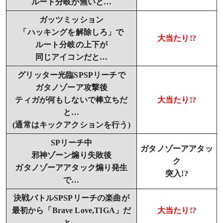
ルート分岐が無いと…
ガッツミッション
「ハッキングを解除しろ」で
大当たり!?
ルート分岐の上下が
同じアイコンだと…
グリッター光臨SPSPリーチで
ガタノゾーア攻撃後
ティガが何もしないで棒立ちだ
大当たり!?
と…
(通常はキックアクションを行う)
SPリーチ中
ガタノゾーアアタッ
邪神ゾーン煽り失敗後
ク
ガタノゾーアアタック煽り発生
突入!?
で…
決戦バトルSPSPリーチの楽曲が
最初から「Brave Love,TIGA」だ
大当たり!?
と…