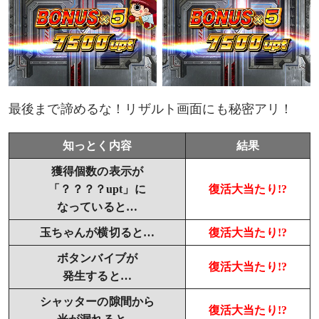
最後まで諦めるな！リザルト画面にも秘密アリ！
知っとく内容
結果
獲得個数の表示が
「？？？？upt」に
復活大当たり!?
なっていると…
玉ちゃんが横切ると…
復活大当たり!?
ボタンバイブが
復活大当たり!?
発生すると…
シャッターの隙間から
復活大当たり!?