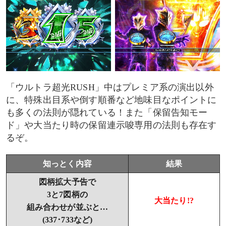
「ウルトラ超光RUSH」中はプレミア系の演出以外
に、特殊出目系や倒す順番など地味目なポイントに
も多くの法則が隠れている！また「保留告知モー
ド」や大当たり時の保留連示唆専用の法則も存在す
るぞ。
知っとく内容
結果
図柄拡大予告で
3と7図柄の
大当たり!?
組み合わせが並ぶと…
(337･733など)