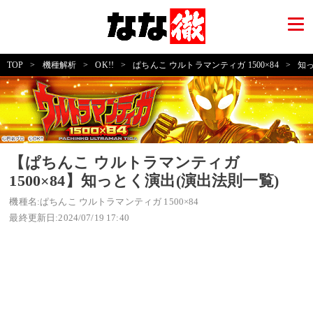
TOP
>
機種解析
>
OK!!
>
ぱちんこ ウルトラマンティガ 1500×84
>
知っ
【ぱちんこ ウルトラマンティガ
1500×84】知っとく演出(演出法則一覧)
機種名:ぱちんこ ウルトラマンティガ 1500×84
最終更新日:2024/07/19 17:40