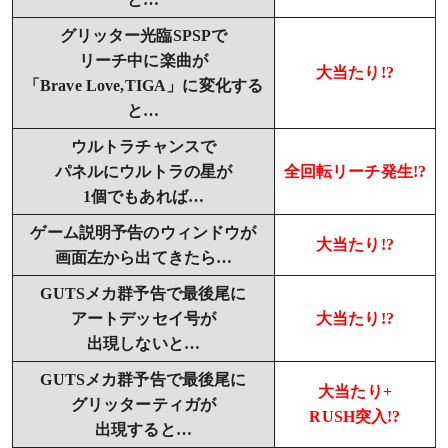
グリッター光臨SPSPで
リーチ中に楽曲が
大当たり!?
「Brave Love,TIGA」に変化する
と…
ウルトラチャンスで
パネルにウルトラの星が
全回転リーチ発生!?
1個でもあれば…
ゲーム説明予告のウィンドウが
大当たり!?
画面左から出てきたら…
GUTSメカ群予告で最後尾に
アートデッセイ号が
大当たり!?
出現しないと…
GUTSメカ群予告で最後尾に
大当たり+
グリッターティガが
RUSH突入!?
出現すると…