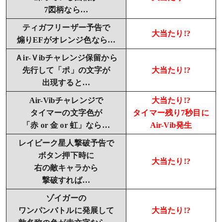
7図柄なら…
ティガフリーザー予告で
大当たり!?
煽りEFがオレンジ色なら…
Ａir-Ｖibチャレンジ保留から
先行して「ポ」の文字が
大当たり!?
出現すると…
Air-Vibチャレンジで
大当たり!?
タイマーの文字色が
タイマー残り7秒目に
「赤 or 金 or 虹」なら…
Air-Vib発生
レイビーク星人撃破予告で
ボタン押下時に
大当たり!?
右の敵キャラから
撃破すれば…
ゾイガーの
ワンパンバトルに発展して
大当たり!?