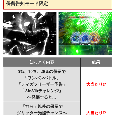
保留告知モード限定
知っとく内容
結果
5%、10％、20％の保留で
「ワンパンバトル」
「ティガフリーザー予告」
大当たり!?
「Air-Vibチャレンジ」
へ発展すると…
「??%」以外の保留で
グリッター光臨チャンスへ
大当たり!?