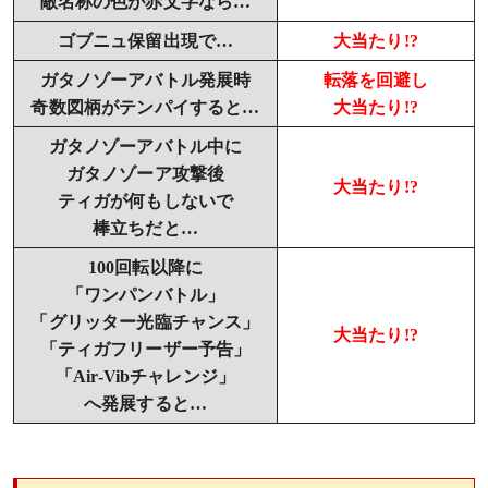
敵名称の色が赤文字なら…
ゴブニュ保留出現で…
大当たり!?
ガタノゾーアバトル発展時
転落を回避し
奇数図柄がテンパイすると…
大当たり!?
ガタノゾーアバトル中に
ガタノゾーア攻撃後
大当たり!?
ティガが何もしないで
棒立ちだと…
100回転以降に
「ワンパンバトル」
「グリッター光臨チャンス」
大当たり!?
「ティガフリーザー予告」
「Air-Vibチャレンジ」
へ発展すると…