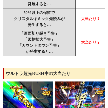
発展すると…
50%以上の保留で
クリスタルギミック先読みが
大当たり!?
発生すると…
「画面切り裂き予告」
「図柄拡大予告」
大当たり!?
「カウントダウン予告」
が発生すると…
ウルトラ超光RUSH中の大当たり