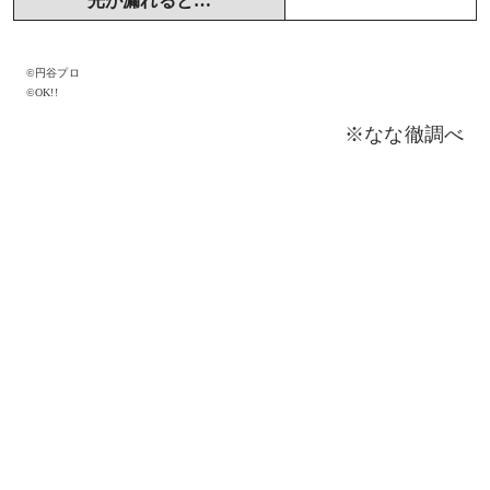
光が漏れると…
©円谷プロ
©OK!!
※なな徹調べ