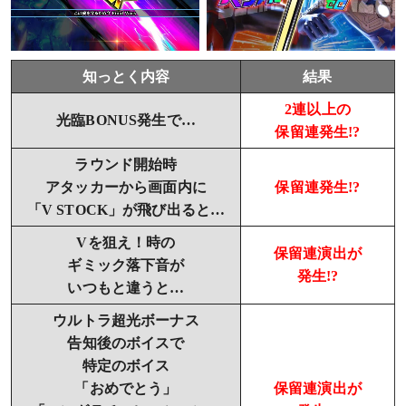
知っとく内容
結果
2連以上の
光臨BONUS発生で…
保留連発生!?
ラウンド開始時
アタッカーから画面内に
保留連発生!?
「V STOCK」が飛び出ると…
Vを狙え！時の
保留連演出が
ギミック落下音が
発生!?
いつもと違うと…
ウルトラ超光ボーナス
告知後のボイスで
特定のボイス
「おめでとう」
保留連演出が