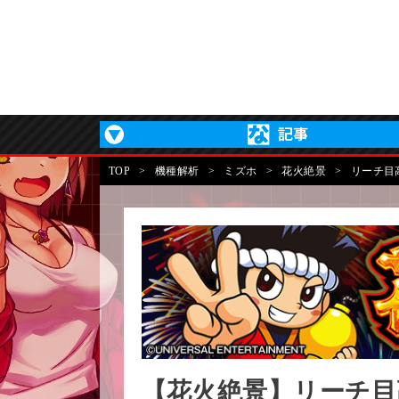
TOP
>
機種解析
>
ミズホ
>
花火絶景
>
リーチ目
【花火絶景】リーチ目