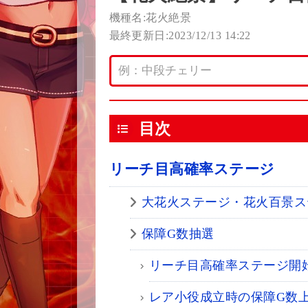
機種名:花火絶景
最終更新日:2023/12/13 14:22
目次
リーチ目高確率ステージ
大花火ステージ・花火百景ス
保障G数抽選
リーチ目高確率ステージ開
レア小役成立時の保障G数