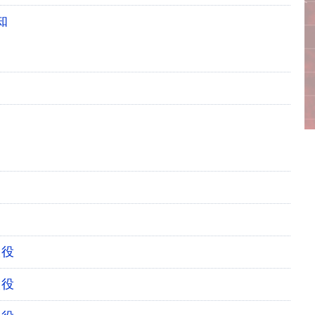
知
枚役
枚役