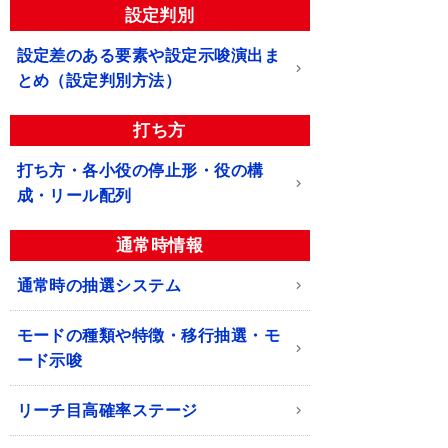
設定判別
設定差のある要素や設定示唆演出ま
とめ（設定判別方法）
打ち方
打ち方・各小役の停止形・役の構
成・リール配列
通常時情報
通常時の抽選システム
モードの種類や特徴・移行抽選・モ
ード示唆
リーチ目高確率ステージ