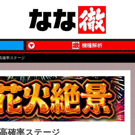
高確率ステージ
高確率ステージ