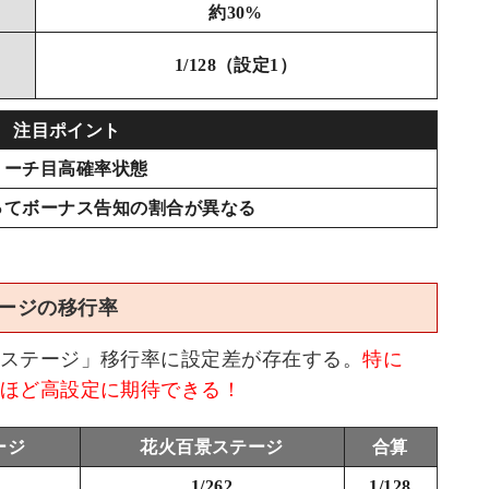
約30%
1/128（設定1）
注目ポイント
リーチ目高確率状態
ってボーナス告知の割合が異なる
ージの移行率
ステージ」移行率に設定差が存在する。
特に
ほど高設定に期待できる！
ージ
花火百景ステージ
合算
1/262
1/128