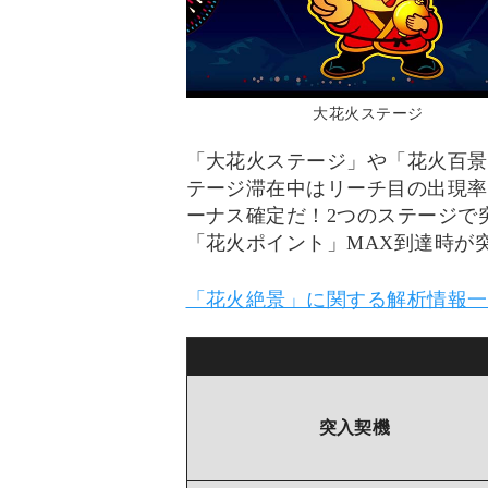
大花火ステージ
「大花火ステージ」や「花火百景
テージ滞在中はリーチ目の出現率
ーナス確定だ！2つのステージで
「花火ポイント」MAX到達時が
「花火絶景」に関する解析情報一
突入契機