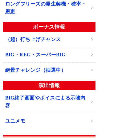
ロングフリーズの発生契機・確率・
恩恵
ボーナス情報
（超）打ち上げチャンス
BIG・REG・スーパーBIG
絶景チャレンジ（抽選中）
演出情報
BIG終了画面やボイスによる示唆内
容
ユニメモ