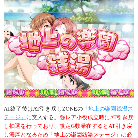
AT終了後はAT引き戻しZONEの
「地上の楽園銭湯ス
テージ」
に突入する。
強レア小役成立時にAT引き戻
し抽選を行っており、規定G数滞在するとAT引き戻
し濃厚となるため「地上の楽園銭湯ステージ」は必