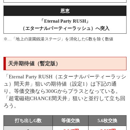
恩恵
「Eternal Party RUSH」
（エターナルパーティーラッシュ）へ突入
※…「地上の楽園銭湯ステージ」を消化したG数を除く数値
天井期待値（暫定版）
「Eternal Party RUSH（エターナルパーティーラッシ
ュ）間天井」狙いの期待値（設定1）は下記の通
り。等価交換なら300Gからプラスとなっている。
「超電磁砲CHANCE間天井」狙いと並行して立ち回
ろう。
打ち出しG数
等価交換
5.6枚交換