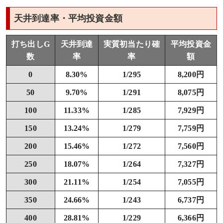
天井到達率・平均投資金額
打ち出しG
天井到達
実質初当たり確
平均投資金
数
率
率
額
0
8.30%
1/295
8,200円
50
9.70%
1/291
8,075円
100
11.33%
1/285
7,929円
150
13.24%
1/279
7,759円
200
15.46%
1/272
7,560円
250
18.07%
1/264
7,327円
300
21.11%
1/254
7,055円
350
24.66%
1/243
6,737円
400
28.81%
1/229
6,366円