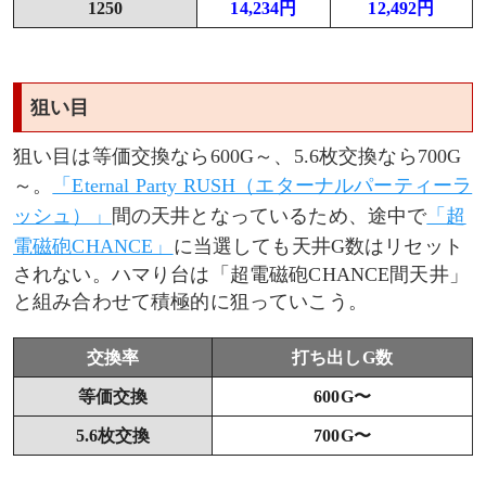
1250
14,234円
12,492円
狙い目
狙い目は等価交換なら600G～、5.6枚交換なら700G
～。
「Eternal Party RUSH（エターナルパーティーラ
ッシュ）」
間の天井となっているため、途中で
「超
電磁砲CHANCE」
に当選しても天井G数はリセット
されない。ハマり台は「超電磁砲CHANCE間天井」
と組み合わせて積極的に狙っていこう。
交換率
打ち出しG数
等価交換
600G〜
5.6枚交換
700G〜