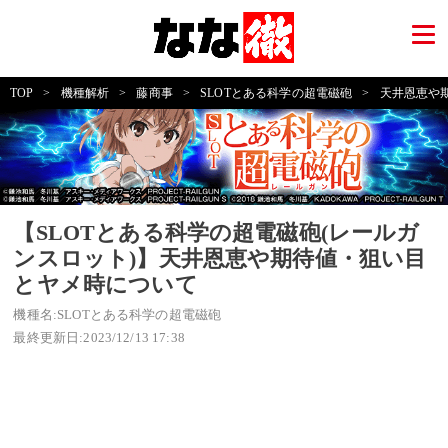
TOP
>
機種解析
>
藤商事
>
SLOTとある科学の超電磁砲
>
天井恩恵や
【SLOTとある科学の超電磁砲(レールガ
ンスロット)】天井恩恵や期待値・狙い目
とヤメ時について
機種名:SLOTとある科学の超電磁砲
最終更新日:2023/12/13 17:38