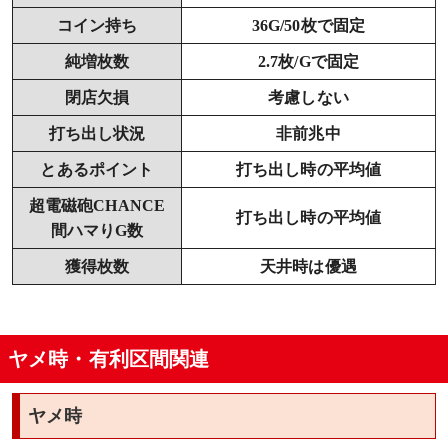
コイン持ち
36G/50枚で固定
純増枚数
2.7枚/Gで固定
閉店欠損
考慮しない
打ち出し状況
非前兆中
とあるポイント
打ち出し時の平均値
超電磁砲CHANCE
打ち出し時の平均値
間ハマりG数
獲得枚数
天井時は優遇
ヤメ時・有利区間関連
ヤメ時