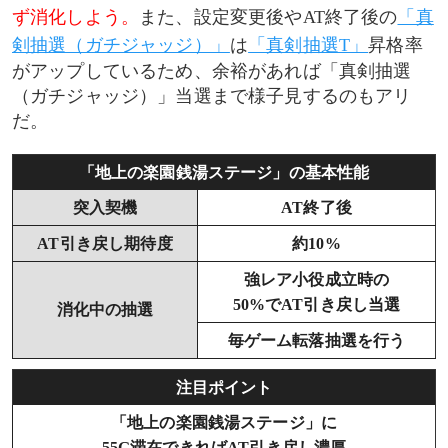
ず消化しよう。
また、設定変更後やAT終了後の
「真
剣抽選（ガチジャッジ）」
は
「真剣抽選T」
昇格率
がアップしているため、余裕があれば「真剣抽選
（ガチジャッジ）」当選まで様子見するのもアリ
だ。
「地上の楽園銭湯ステージ」の基本性能
突入契機
AT終了後
AT引き戻し期待度
約10%
強レア小役成立時の
50%でAT引き戻し当選
消化中の抽選
毎ゲーム転落抽選を行う
注目ポイント
「地上の楽園銭湯ステージ」に
55G滞在できればAT引き戻し濃厚