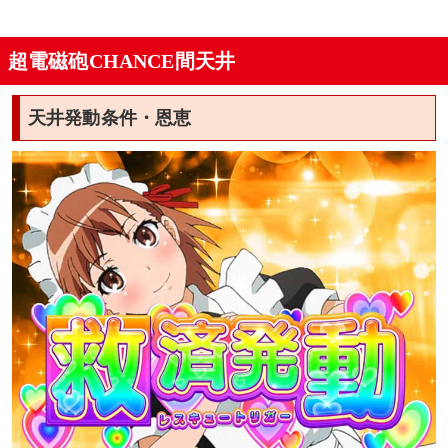
超電磁砲CHANCE間天井
天井発動条件・恩恵