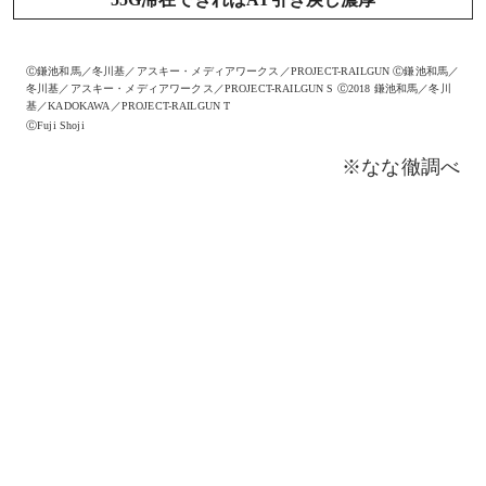
Ⓒ鎌池和馬／冬川基／アスキー・メディアワークス／PROJECT-RAILGUN Ⓒ鎌池和馬／
冬川基／アスキー・メディアワークス／PROJECT-RAILGUN S Ⓒ2018 鎌池和馬／冬川
基／KADOKAWA／PROJECT-RAILGUN T
ⒸFuji Shoji
※なな徹調べ