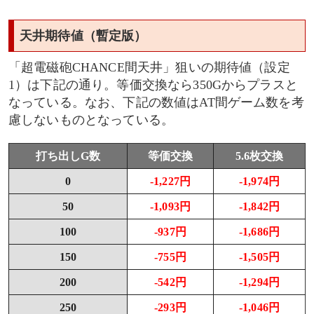
天井期待値（暫定版）
「超電磁砲CHANCE間天井」狙いの期待値（設定
1）は下記の通り。等価交換なら350Gからプラスと
なっている。なお、下記の数値はAT間ゲーム数を考
慮しないものとなっている。
打ち出しG数
等価交換
5.6枚交換
0
-1,227円
-1,974円
50
-1,093円
-1,842円
100
-937円
-1,686円
150
-755円
-1,505円
200
-542円
-1,294円
250
-293円
-1,046円