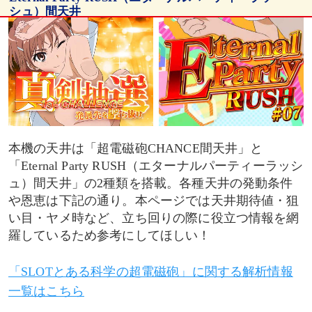
シュ）間天井
天井発動条件・恩恵
天井期待値（暫定版）
狙い目
本機の天井は「超電磁砲CHANCE間天井」と
天井到達率・平均投資金額
「Eternal Party RUSH（エターナルパーティーラッシ
ュ）間天井」の2種類を搭載。各種天井の発動条件
算出条件
や恩恵は下記の通り。本ページでは天井期待値・狙
い目・ヤメ時など、立ち回りの際に役立つ情報を網
ヤメ時・有利区間関連
羅しているため参考にしてほしい！
ヤメ時
「SLOTとある科学の超電磁砲」に関する解析情報
一覧はこちら