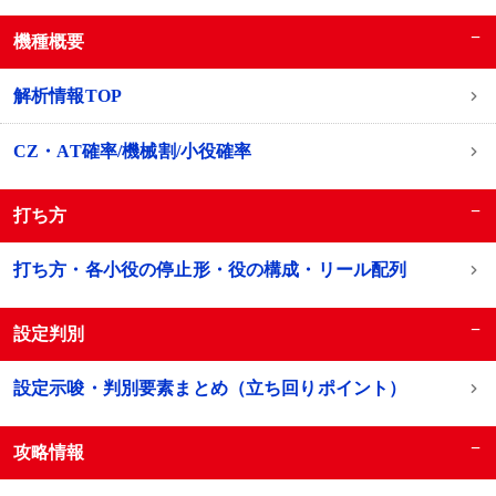
−
機種概要
解析情報TOP
CZ・AT確率/機械割/小役確率
−
打ち方
打ち方・各小役の停止形・役の構成・リール配列
−
設定判別
設定示唆・判別要素まとめ（立ち回りポイント）
−
攻略情報