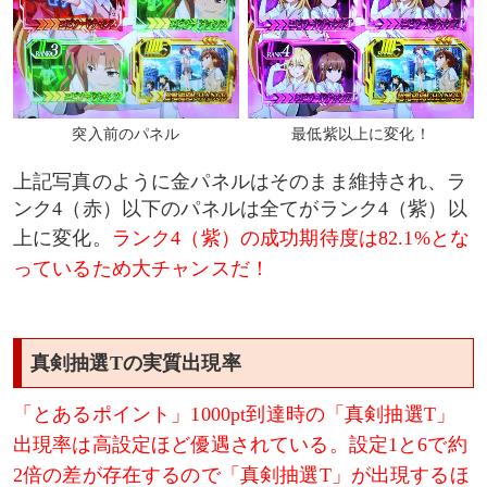
突入前のパネル
最低紫以上に変化！
上記写真のように金パネルはそのまま維持され、ラ
ンク4（赤）以下のパネルは全てがランク4（紫）以
上に変化。
ランク4（紫）の成功期待度は82.1%とな
っているため大チャンスだ！
真剣抽選Tの実質出現率
「とあるポイント」1000pt到達時の「真剣抽選T」
出現率は高設定ほど優遇されている。設定1と6で約
2倍の差が存在するので「真剣抽選T」が出現するほ