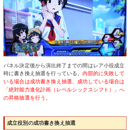
パネル決定後から演出終了までの間はレア小役成立
時に書き換え抽選を行っている。
内部的に失敗して
いる場合は成功書き換え抽選、成功している場合は
「絶対能⼒進化計画（レベルシックスシフト）」へ
の昇格抽選を行う。
成立役別の成功書き換え抽選