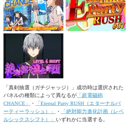
「真剣抽選（ガチジャッジ）」成功時は選択された
パネルの種類によって異なるが
「超電磁砲
CHANCE」
・
「Eternal Party RUSH（エターナルパ
ーティーラッシュ）」
・
「絶対能力進化計画（レベ
ルシックスシフト）」
いずれかに当選する。