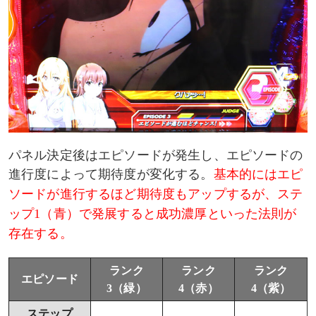
パネル決定後はエピソードが発生し、エピソードの
進行度によって期待度が変化する。
基本的にはエピ
ソードが進行するほど期待度もアップするが、ステ
ップ1（青）で発展すると成功濃厚といった法則が
存在する。
ランク
ランク
ランク
エピソード
3（緑）
4（赤）
4（紫）
ステップ