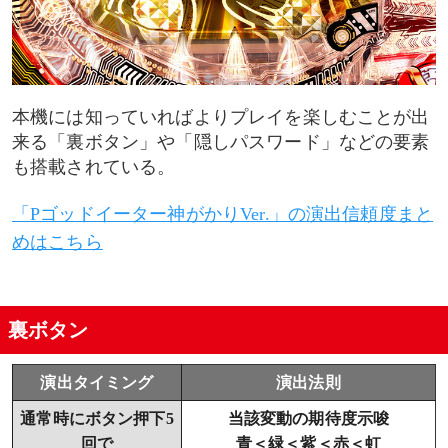
本機には知っていればよりプレイを楽しむことが出
来る「裏ボタン」や「隠しパスワード」などの要素
も搭載されている。
「Pゴッドイーター神がかりVer.」の演出信頼度まと
めはこちら
裏ボタン
演出タイミング
演出法則
通常時にボタン押下5
当該変動の期待度示唆
回で
青＜緑＜紫＜赤＜虹