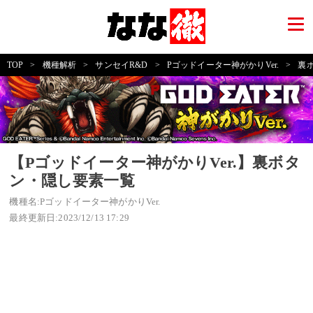
TOP
>
機種解析
>
サンセイR&D
>
Pゴッドイーター神がかりVer.
>
裏
【Pゴッドイーター神がかりVer.】裏ボタ
ン・隠し要素一覧
機種名:Pゴッドイーター神がかりVer.
最終更新日:2023/12/13 17:29