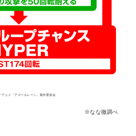
star，Inc.／アニメ「アズールレーン」製作委員会
※なな徹調べ