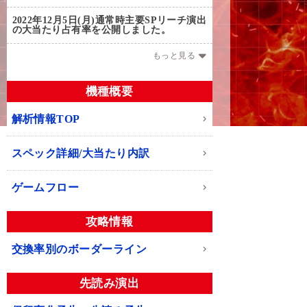
2022年12月5日(月)
通常時主要SPリーチ演出
の大当たり占有率を公開しました。
もっと見る
機種概要
解析情報TOP
スペック詳細/大当たり内訳
ゲームフロー
攻略情報
交換率別のボーダーライン
先読み演出