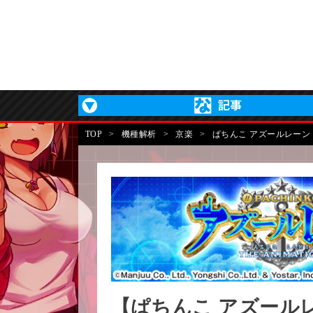
TOP
>
機種解析
>
京楽
>
ぱちんこ アズールレーン TH
【ぱちんこ アズールレー