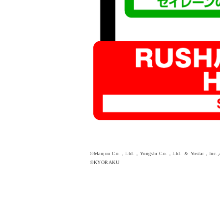
©Manjuu Co.，Ltd.，Yongshi Co.，Ltd. ＆ Yo
©KYORAKU