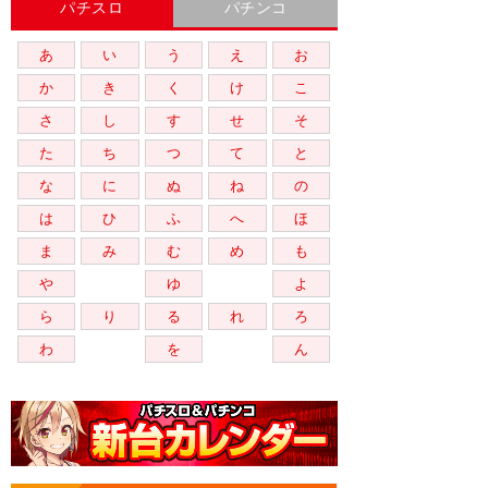
パチスロ
パチンコ
あ
い
う
え
お
か
き
く
け
こ
さ
し
す
せ
そ
た
ち
つ
て
と
な
に
ぬ
ね
の
は
ひ
ふ
へ
ほ
ま
み
む
め
も
や
ゆ
よ
ら
り
る
れ
ろ
わ
を
ん