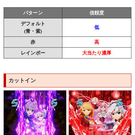
パターン
信頼度
デフォルト
低
(青・紫)
赤
高
レインボー
大当たり濃厚
カットイン