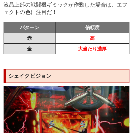
液晶上部の戦闘機ギミックが作動した場合は、エフ
ェクトの色に注目だ！
パターン
信頼度
赤
高
金
大当たり濃厚
シェイクビジョン