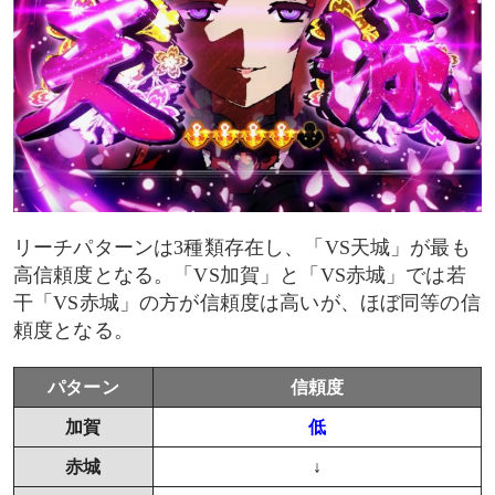
リーチパターンは3種類存在し、「VS天城」が最も
高信頼度となる。「VS加賀」と「VS赤城」では若
干「VS赤城」の方が信頼度は高いが、ほぼ同等の信
頼度となる。
パターン
信頼度
加賀
低
赤城
↓