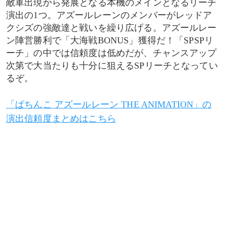
敵軍出現から発展となる本機のメインとなるリーチ
演出の1つ。アズールレーンのメンバーがレッドア
当落ボタン
クシズの強敵達と戦いを繰り広げる。アズールレー
ン陣営勝利で「大海戦BONUS」獲得だ！「SPSPリ
リーチパターン/ルートごとの各チャンスアップ信
ーチ」の中では信頼度は低めだが、チャンスアップ
頼度
次第で大当たりも十分に狙えるSPリーチとなってい
るぞ。
VS加賀
「ぱちんこ アズールレーン THE ANIMATION」の
デフォルトルート
演出信頼度まとめはこちら
援軍ルート
エンタープライズ参戦ルート
VS赤城
デフォルトルート