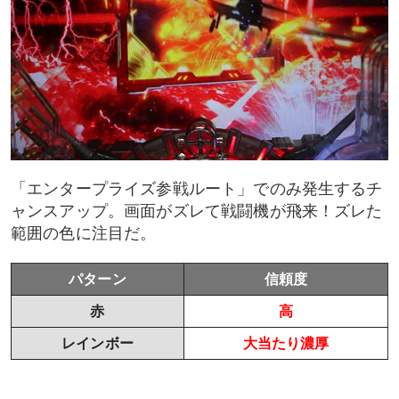
「エンタープライズ参戦ルート」でのみ発生するチ
ャンスアップ。画面がズレて戦闘機が飛来！ズレた
範囲の色に注目だ。
パターン
信頼度
赤
高
レインボー
大当たり濃厚