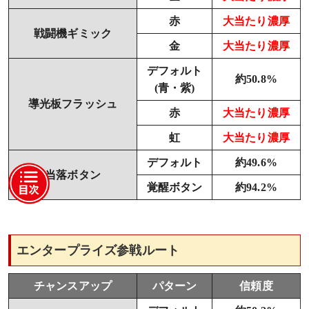
赤
大当たり濃厚
戦闘機ギミック
金
大当たり濃厚
デフォルト
約50.8%
(青・紫)
導光板フラッシュ
赤
大当たり濃厚
虹
大当たり濃厚
デフォルト
約49.6%
当落ボタン
覚醒ボタン
約94.2%
エンタープライズ参戦ルート
チャンスアップ
パターン
信頼度