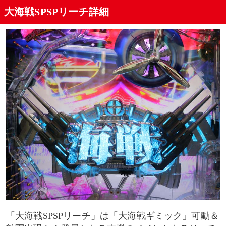
大海戦SPSPリーチ詳細
エンタープライズ参戦
共通チャンスアップ一覧
タイトルの色
セリフテロップの色
ボタン出現
導光板フラッシュ
カットイン
戦闘機ギミック
「大海戦SPSPリーチ」は「大海戦ギミック」可動＆
シェイクビジョン