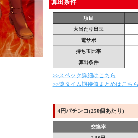
算出条件
項目
大当たり出玉
電サポ
持ち玉比率
算出条件
>>スペック詳細はこちら
>>遊タイム期待値まとめはこち
4円パチンコ(250個あたり)
交換率
2.50円