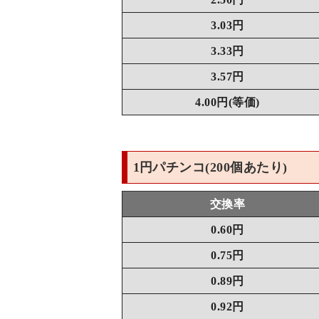
3.03円
3.33円
3.57円
4.00円(等価)
1円パチンコ(200個あたり)
交換率
0.60円
0.75円
0.89円
0.92円