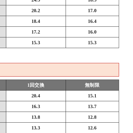
20.2
17.0
18.4
16.4
17.2
16.0
15.3
15.3
1回交換
無制限
20.4
15.1
16.3
13.7
13.8
12.8
13.3
12.6