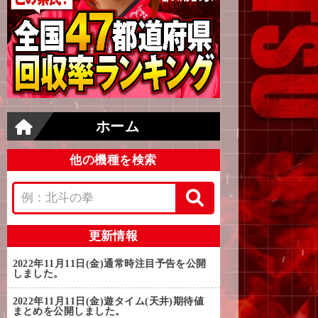
ホーム
他の機種を検索
更新情報
2022年11月11日(金)
通常時注目予告を公開
しました。
2022年11月11日(金)
遊タイム(天井)期待値
まとめを公開しました。