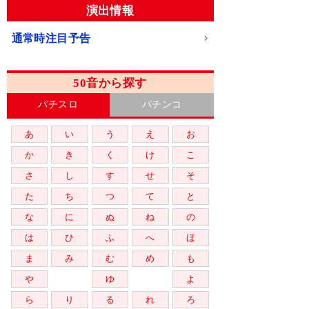
演出情報
通常時注目予告
50音から探す
パチスロ
パチンコ
あ
い
う
え
お
か
き
く
け
こ
さ
し
す
せ
そ
た
ち
つ
て
と
な
に
ぬ
ね
の
は
ひ
ふ
へ
ほ
ま
み
む
め
も
や
ゆ
よ
ら
り
る
れ
ろ