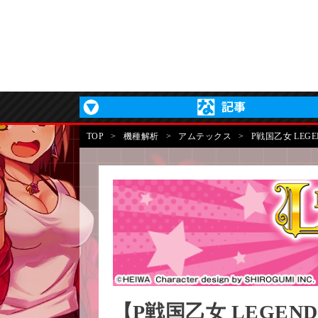
TOP
>
機種解析
>
アムテックス
>
P戦国乙女 LEGEND
【P戦国乙女 LEGEND 