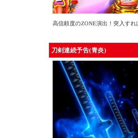
高信頼度のZONE演出！突入す
刀剣連続予告(青炎)