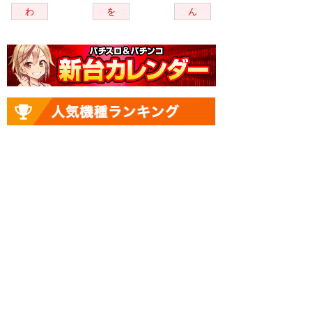
わ
を
ん