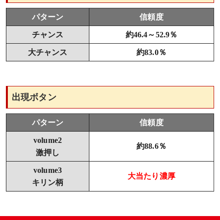
パターン
信頼度
チャンス
約46.4～52.9％
大チャンス
約83.0％
出現ボタン
パターン
信頼度
volume2
約88.6％
激押し
volume3
大当たり濃厚
キリン柄