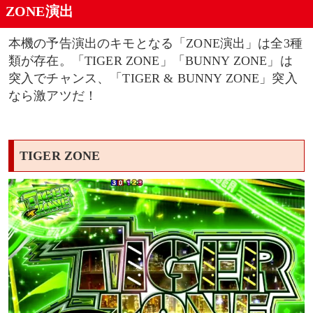
ZONE演出
本機の予告演出のキモとなる「ZONE演出」は全3種
類が存在。「TIGER ZONE」「BUNNY ZONE」は
突入でチャンス、「TIGER & BUNNY ZONE」突入
なら激アツだ！
TIGER ZONE