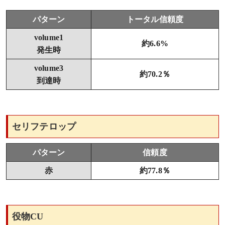
パターン
トータル信頼度
volume1
約6.6%
発生時
volume3
約70.2％
到達時
セリフテロップ
パターン
信頼度
赤
約77.8％
役物CU