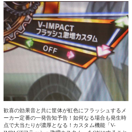
歓喜の効果音と共に筐体が虹色にフラッシュするメ
ーカー定番の一発告知予告！如何なる場合も発生時
点で大当たりが濃厚となる！カスタム機能「V-