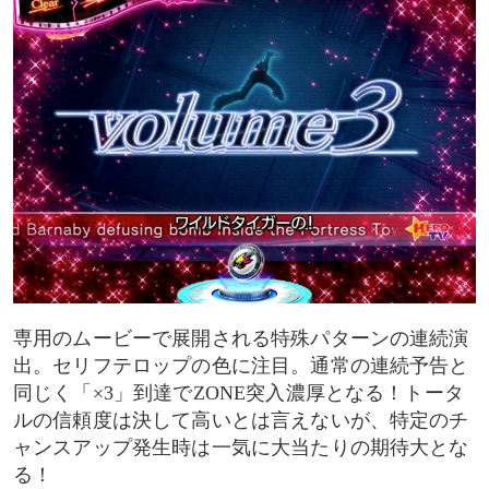
専用のムービーで展開される特殊パターンの連続演
出。セリフテロップの色に注目。通常の連続予告と
同じく「×3」到達でZONE突入濃厚となる！トータ
ルの信頼度は決して高いとは言えないが、特定のチ
ャンスアップ発生時は一気に大当たりの期待大とな
る！