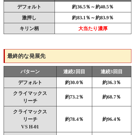
デフォルト
約36.5％～約40.5％
激押し
約83.1％～約83.9％
キリン柄
大当たり濃厚
最終的な発展先
パターン
連続2回目
連続3回目
デフォルト
約30.0％
約36.3％
クライマックス
約73.2％
約68.7％
リーチ
クライマックス
リーチ
約78.4％
約96.4％
VS H-01