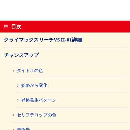
目次
クライマックスリーチVS H-01詳細
チャンスアップ
タイトルの色
始めから変化
昇格発生パターン
セリフテロップの色
群予告