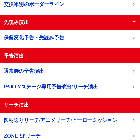
交換率別のボーダーライン
−
先読み演出
保留変化予告・先読み予告
−
予告演出
通常時の予告演出
PARTYステージ専用予告演出/リーチ演出
−
リーチ演出
図柄送りリーチ/アニメリーチ/ヒーローミッション
ZONE SPリーチ