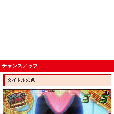
チャンスアップ
タイトルの色