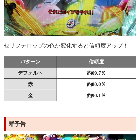
セリフテロップの色が変化すると信頼度アップ！
パターン
信頼度
デフォルト
約69.7％
赤
約80.0％
金
約90.1％
群予告