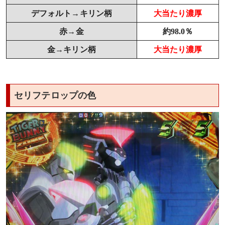
デフォルト→キリン柄
大当たり濃厚
赤→金
約98.0％
金→キリン柄
大当たり濃厚
セリフテロップの色