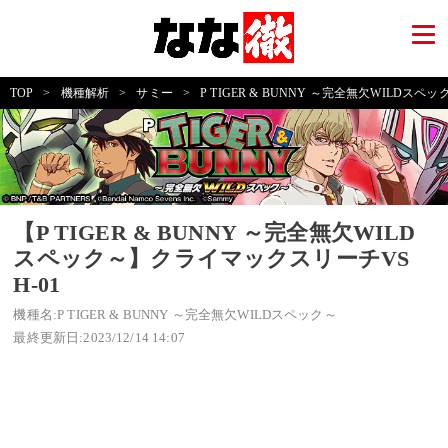
TOP
>
機種解析
>
サミー
>
P TIGER & BUNNY ～完全無欠WILDスペッ
【P TIGER & BUNNY ～完全無欠WILD
スペック～】クライマックスリーチVS
H-01
機種名:P TIGER & BUNNY ～完全無欠WILDスペック～
最終更新日:2023/12/14 14:07