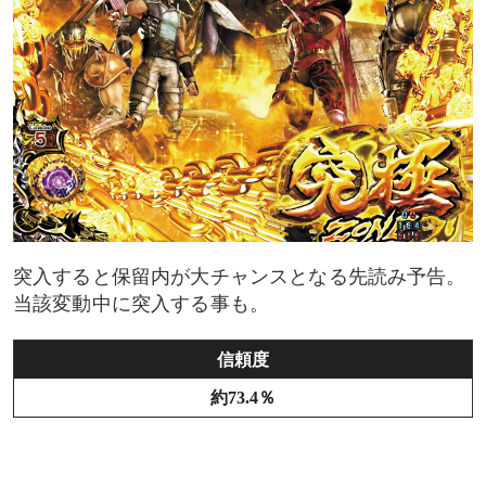
突入すると保留内が大チャンスとなる先読み予告。
当該変動中に突入する事も。
信頼度
約73.4％