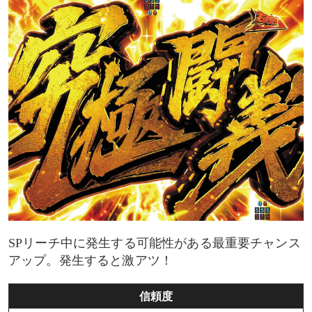
SPリーチ中に発生する可能性がある最重要チャンス
アップ。発生すると激アツ！
信頼度