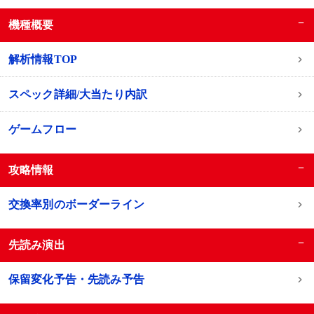
−
機種概要
解析情報TOP
スペック詳細/大当たり内訳
ゲームフロー
−
攻略情報
交換率別のボーダーライン
−
先読み演出
保留変化予告・先読み予告