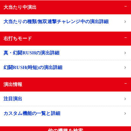
−
大当たり中演出
大当たりの種類/無双連撃チャレンジ中の演出詳細
−
右打ちモード
真・幻闘RUSHの演出詳細
幻闘RUSH(時短)の演出詳細
−
演出情報
注目演出
カスタム機能の一覧と詳細
他の機種を検索