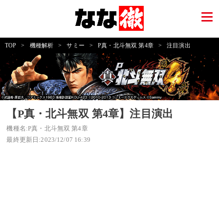
TOP
>
機種解析
>
サミー
>
P真・北斗無双 第4章
>
注目演出
【P真・北斗無双 第4章】注目演出
機種名:P真・北斗無双 第4章
最終更新日:2023/12/07 16:39