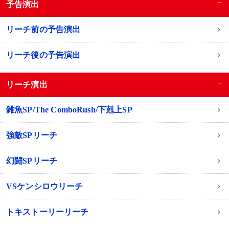
−
予告演出
リーチ前の予告演出
リーチ後の予告演出
−
リーチ演出
雑魚SP/The ComboRush/下剋上SP
強敵SPリーチ
幻闘SPリーチ
VSケンシロウリーチ
トキストーリーリーチ