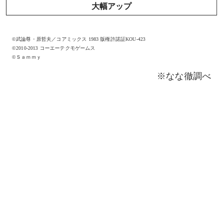
大幅アップ
©武論尊・原哲夫／コアミックス 1983 版権許諾証KOU-423
©2010-2013 コーエーテクモゲームス
©Ｓａｍｍｙ
※なな徹調べ