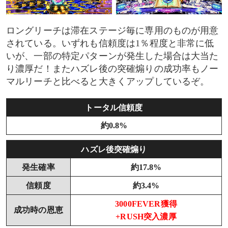
ロングリーチは滞在ステージ毎に専用のものが用意
されている。いずれも信頼度は1％程度と非常に低
いが、一部の特定パターンが発生した場合は大当た
り濃厚だ！またハズレ後の突確煽りの成功率もノー
マルリーチと比べると大きくアップしているぞ。
トータル信頼度
約0.8%
ハズレ後突確煽り
発生確率
約17.8%
信頼度
約3.4%
3000FEVER獲得
成功時の恩恵
+RUSH突入濃厚