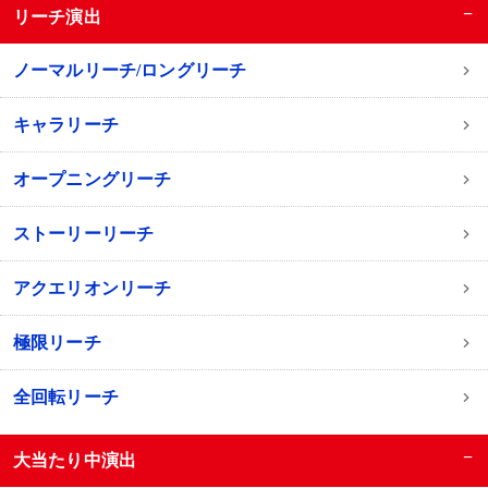
−
リーチ演出
ノーマルリーチ/ロングリーチ
キャラリーチ
オープニングリーチ
ストーリーリーチ
アクエリオンリーチ
極限リーチ
全回転リーチ
−
大当たり中演出