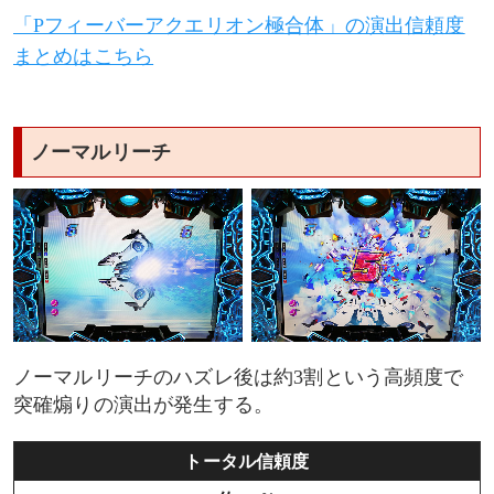
「Pフィーバーアクエリオン極合体」の演出信頼度
まとめはこちら
ノーマルリーチ
ノーマルリーチのハズレ後は約3割という高頻度で
突確煽りの演出が発生する。
トータル信頼度