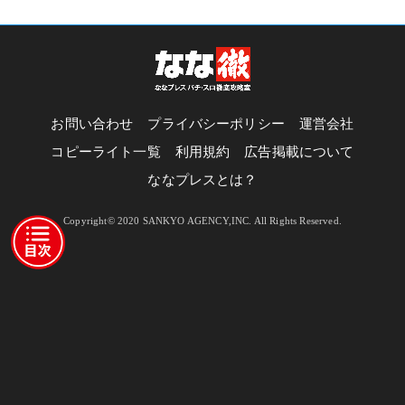
お問い合わせ
プライバシーポリシー
運営会社
コピーライト一覧
利用規約
広告掲載について
ななプレスとは？
Copyright© 2020 SANKYO AGENCY,INC. All Rights Reserved.