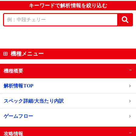
キーワードで解析情報を絞り込む
機種メニュー
−
機種概要
解析情報TOP
スペック詳細/大当たり内訳
ゲームフロー
−
攻略情報