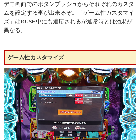
デモ画面でのボタンプッシュからそれぞれのカスタ
ムを設定する事が出来るぞ。「ゲーム性カスタマイ
ズ」はRUSH中にも適応されるが通常時とは効果が
異なる。
ゲーム性カスタマイズ