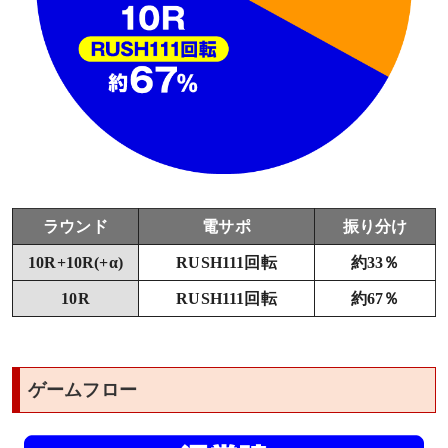
ラウンド
電サポ
振り分け
10R+10R(+α)
RUSH111回転
約33％
10R
RUSH111回転
約67％
ゲームフロー