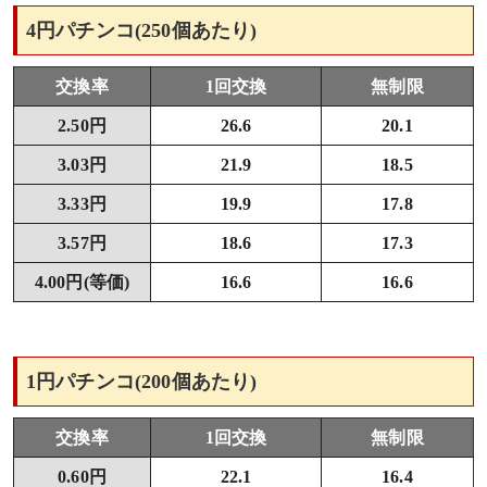
4円パチンコ(250個あたり)
交換率
1回交換
無制限
2.50円
26.6
20.1
3.03円
21.9
18.5
3.33円
19.9
17.8
3.57円
18.6
17.3
4.00円(等価)
16.6
16.6
1円パチンコ(200個あたり)
交換率
1回交換
無制限
0.60円
22.1
16.4