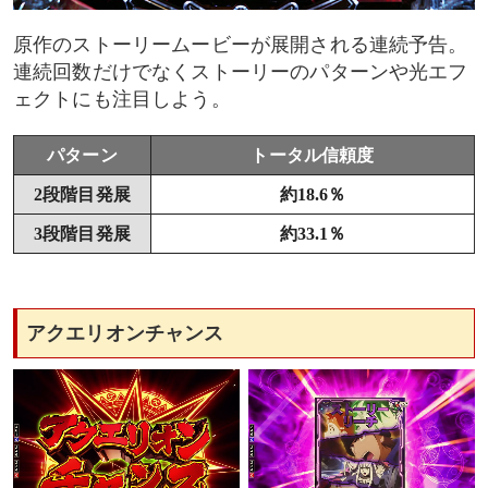
原作のストーリームービーが展開される連続予告。
連続回数だけでなくストーリーのパターンや光エフ
ェクトにも注目しよう。
パターン
トータル信頼度
2段階目発展
約18.6％
3段階目発展
約33.1％
アクエリオンチャンス