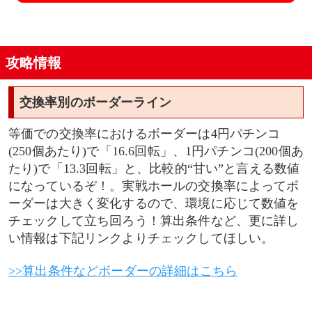
攻略情報
交換率別のボーダーライン
等価での交換率におけるボーダーは4円パチンコ
(250個あたり)で「16.6回転」、1円パチンコ(200個あ
たり)で「13.3回転」と、比較的“甘い”と言える数値
になっているぞ！。実戦ホールの交換率によってボ
ーダーは大きく変化するので、環境に応じて数値を
チェックして立ち回ろう！算出条件など、更に詳し
い情報は下記リンクよりチェックしてほしい。
>>算出条件などボーダーの詳細はこちら