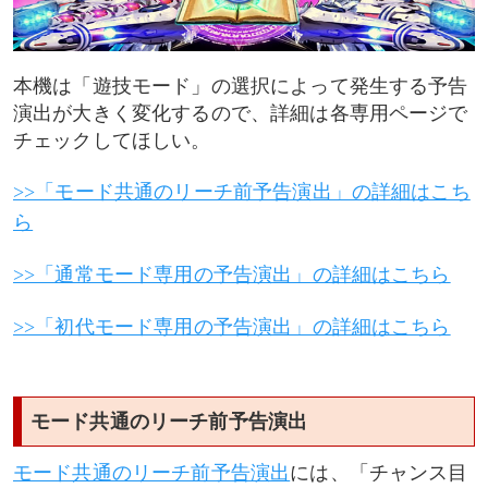
本機は「遊技モード」の選択によって発生する予告
演出が大きく変化するので、詳細は各専用ページで
チェックしてほしい。
>>「モード共通のリーチ前予告演出」の詳細はこち
ら
>>「通常モード専用の予告演出」の詳細はこちら
>>「初代モード専用の予告演出」の詳細はこちら
モード共通のリーチ前予告演出
モード共通のリーチ前予告演出
には、「チャンス目