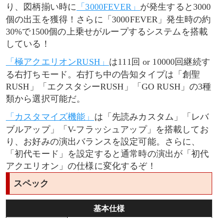
り、図柄揃い時に
「3000FEVER」
が発生すると3000
個の出玉を獲得！さらに「3000FEVER」発生時の約
30%で1500個の上乗せがループするシステムを搭載
している！
「極アクエリオンRUSH」
は111回 or 10000回継続す
る右打ちモード。右打ち中の告知タイプは「創聖
RUSH」「エクスタシーRUSH」「GO RUSH」の3種
類から選択可能だ。
「カスタマイズ機能」
は「先読みカスタム」「レバ
ブルアップ」「V-フラッシュアップ」を搭載してお
り、お好みの演出バランスを設定可能。さらに、
「初代モード」を設定すると通常時の演出が「初代
アクエリオン」の仕様に変化するぞ！
スペック
基本仕様