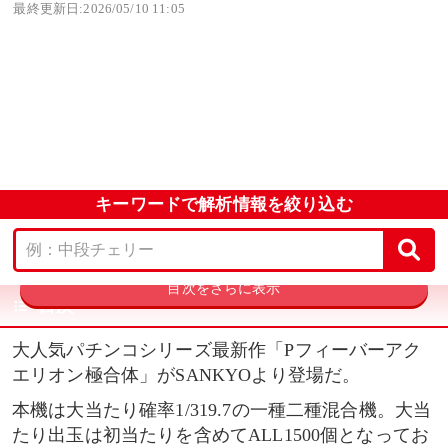
最終更新日:2026/05/10 11:05
キーワードで解析情報を絞り込む
目次をさらに表示
目次
大人気パチンコシリーズ最新作「Pフィーバーアク
エリオン極合体」がSANKYOより登場だ。
本機は大当たり確率1/319.7の一種二種混合機。大当
たり出玉は初当たりを含めてALL1500個となってお