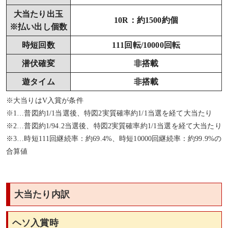
大当たり出玉
10R：約1500約個
※払い出し個数
時短回数
111回転/10000回転
潜伏確変
非搭載
遊タイム
非搭載
※大当りはV入賞が条件
※1…普図約1/1当選後、特図2実質確率約1/1当選を経て大当たり
※2…普図約1/94.2当選後、特図2実質確率約1/1当選を経て大当たり
※3…時短111回継続率：約69.4%、時短10000回継続率：約99.9%の
合算値
大当たり内訳
ヘソ入賞時