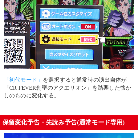
「初代モード」
を選択すると通常時の演出自体が
「CR FEVER創聖のアクエリオン」を踏襲した懐か
しのものに変化する。
保留変化予告・先読み予告(通常モード専用)