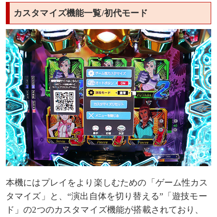
カスタマイズ機能一覧/初代モード
本機にはプレイをより楽しむための「ゲーム性カス
タマイズ」と、“演出自体を切り替える”「遊技モー
ド」の2つのカスタマイズ機能が搭載されており、