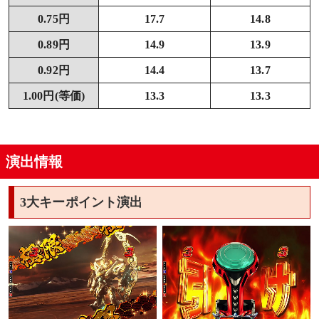
0.75円
17.7
14.8
0.89円
14.9
13.9
0.92円
14.4
13.7
1.00円(等価)
13.3
13.3
演出情報
3大キーポイント演出