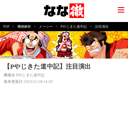
TOP
>
機種解析
>
メーシー
>
Pやじきた道中記
>
注目演出
【Pやじきた道中記】注目演出
機種名:Pやじきた道中記
最終更新日:2023/11/28 14:05