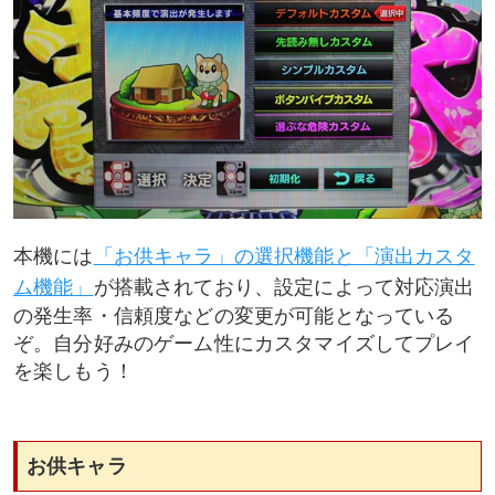
本機には
「お供キャラ」の選択機能と「演出カスタ
ム機能」
が搭載されており、設定によって対応演出
の発生率・信頼度などの変更が可能となっている
ぞ。自分好みのゲーム性にカスタマイズしてプレイ
を楽しもう！
お供キャラ