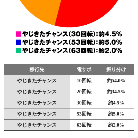
天上天下唯我独尊これがやじきた本気の超大当り
天照降臨
やじきたチャンス
ダーツ演出
移行先
電サポ
振り分け
京都
やじきたチャンス
10回転
約54.0%
やじきたチャンス
20回転
約34.5%
関所チャレンジ
やじきたチャンス
30回転
約4.5%
時短63回転当選時演出
やじきたチャンス
53回転
約5.0%
演出モード
やじきたチャンス
63回転
約2.0%