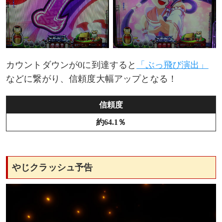
カウントダウンが0に到達すると
「ぶっ飛び演出」
などに繋がり、信頼度大幅アップとなる！
信頼度
約64.1％
やじクラッシュ予告