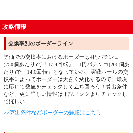
攻略情報
交換率別のボーダーライン
等価での交換率におけるボーダーは4円パチンコ
(250個あたり)で「17.4回転」、1円パチンコ(200個あ
たり)で「14.0回転」となっている。実戦ホールの交
換率によってボーダーは大きく変化するので、環境
に応じて数値をチェックして立ち回ろう！算出条件
など、更に詳しい情報は下記リンクよりチェックし
てほしい。
>>算出条件などボーダーの詳細はこちら