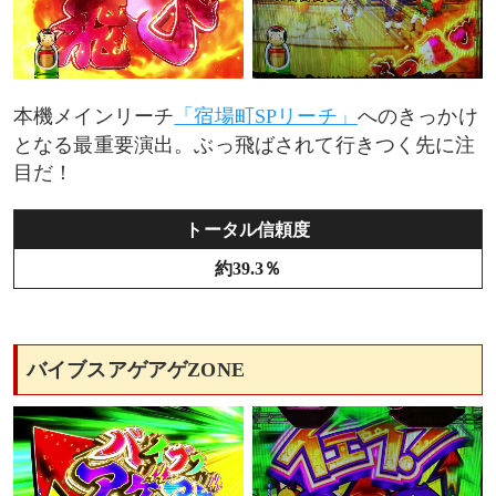
本機メインリーチ
「宿場町SPリーチ」
へのきっかけ
となる最重要演出。ぶっ飛ばされて行きつく先に注
目だ！
トータル信頼度
約39.3％
バイブスアゲアゲZONE