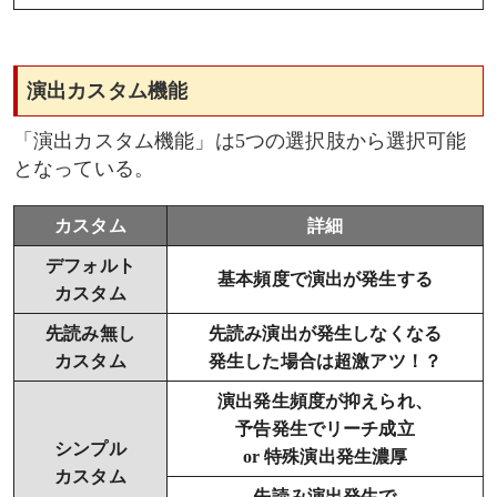
演出カスタム機能
「演出カスタム機能」は5つの選択肢から選択可能
となっている。
カスタム
詳細
デフォルト
基本頻度で演出が発生する
カスタム
先読み無し
先読み演出が発生しなくなる
カスタム
発生した場合は超激アツ！？
演出発生頻度が抑えられ、
予告発生でリーチ成立
シンプル
or 特殊演出発生濃厚
カスタム
先読み演出発生で