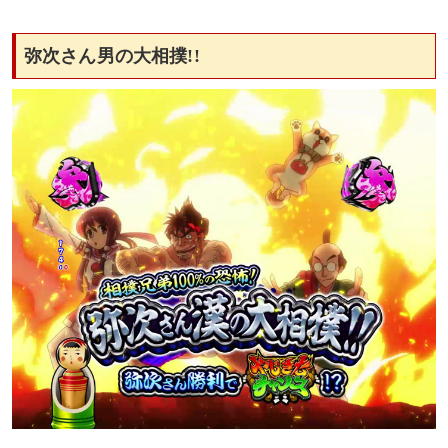
弥次さん男の大相撲!!