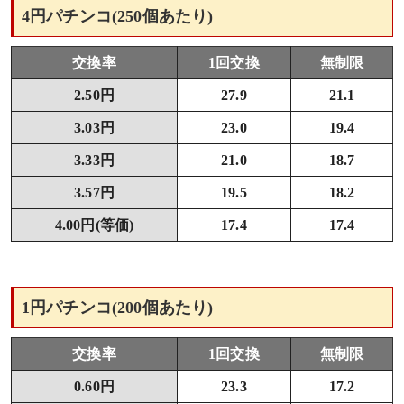
4円パチンコ(250個あたり)
交換率
1回交換
無制限
2.50円
27.9
21.1
3.03円
23.0
19.4
3.33円
21.0
18.7
3.57円
19.5
18.2
4.00円(等価)
17.4
17.4
1円パチンコ(200個あたり)
交換率
1回交換
無制限
0.60円
23.3
17.2