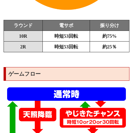
保留変化予告
テンパイ煽り予告
ラウンド
電サポ
振り分け
次回予告
10R
時短53回転
約75%
2R
時短53回転
約25％
キャラSPリーチ：茜ちゃん
やじきたSPリーチ
ゲームフロー
やじメモプラスSP
やじきたLIVE(後半21回転～)
熱乗LIVE ZONE
プレート予告