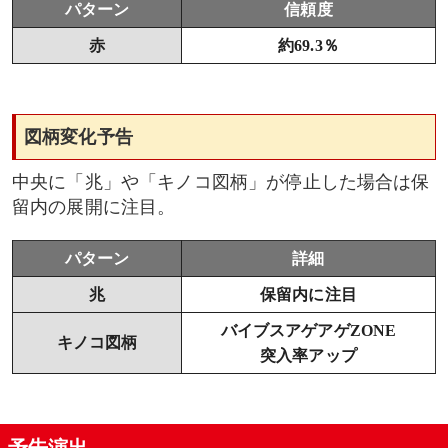
パターン
信頼度
赤
約69.3％
図柄変化予告
中央に「兆」や「キノコ図柄」が停止した場合は保
留内の展開に注目。
パターン
詳細
兆
保留内に注目
バイブスアゲアゲZONE
キノコ図柄
突入率アップ
予告演出