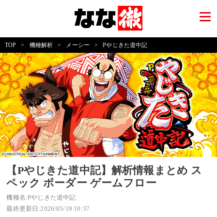
TOP
>
機種解析
>
メーシー
>
Pやじきた道中記
【Pやじきた道中記】解析情報まとめ ス
ペック ボーダー ゲームフロー
機種名:Pやじきた道中記
最終更新日:2026/05/19 10:37