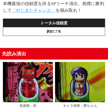
本機最強の信頼度を誇るSPリーチ演出。相撲に勝利
して
「やじきたチャンス」
を掴み取れ！
トータル信頼度
約87.7％
先読み演出
色保留：赤
キャラ保留：茜ちゃん