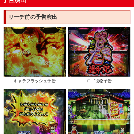
リーチ前の予告演出
キャラフラッシュ予告
ロゴ役物予告