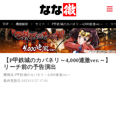
TOP
>
機種解析
>
サミー
>
P甲鉄城のカバネリ～4,000連激ver.～
>
リ
【P甲鉄城のカバネリ～4,000連激ver.～】
リーチ前の予告演出
機種名:P甲鉄城のカバネリ～4,000連激ver.～
最終更新日:2023/11/27 17:01