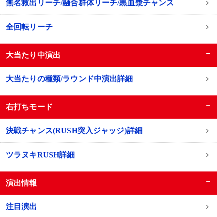
無名救出リーチ/融合群体リーチ/黒血漿チャンス
全回転リーチ
−
大当たり中演出
大当たりの種類/ラウンド中演出詳細
−
右打ちモード
決戦チャンス(RUSH突入ジャッジ)詳細
ツラヌキRUSH詳細
−
演出情報
注目演出