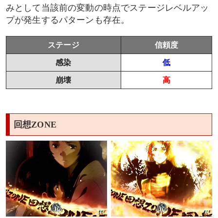
みとして当該前の変動の時点でステージレベルアッ
プが発生するパターンも存在。
ステージ
信頼度
感染
低
崩壊
高
回想ZONE