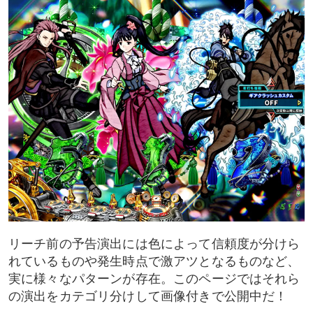
主要予告演出
連続予告(カバネ化)
回想ZONE
カバネ防衛戦予告
セリフ/SU/アイコン系などの予告演出
セリフ予告
SU系予告
リーチ前の予告演出には色によって信頼度が分けら
れているものや発生時点で激アツとなるものなど、
アイコン系予告
実に様々なパターンが存在。このページではそれら
の演出をカテゴリ分けして画像付きで公開中だ！
インフォメーション予告