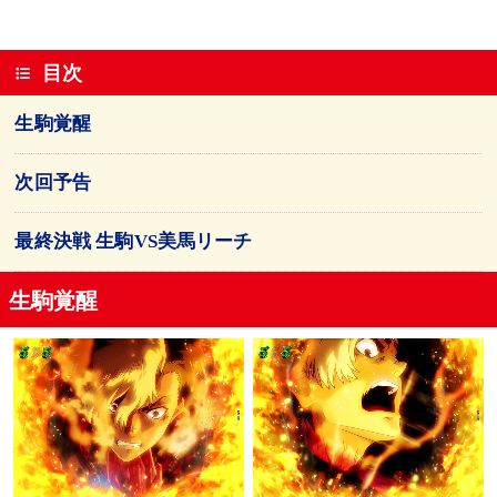
目次
生駒覚醒
次回予告
最終決戦 生駒VS美馬リーチ
生駒覚醒