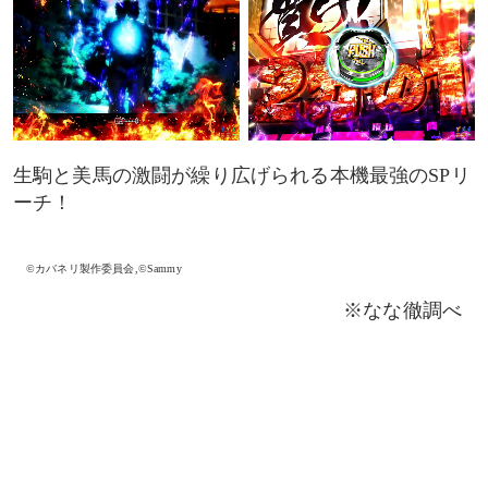
生駒と美馬の激闘が繰り広げられる本機最強のSPリ
ーチ！
©カバネリ製作委員会,©Sammy
※なな徹調べ