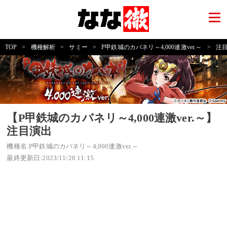
TOP
>
機種解析
>
サミー
>
P甲鉄城のカバネリ～4,000連激ver.～
>
注
【P甲鉄城のカバネリ～4,000連激ver.～】
注目演出
機種名:P甲鉄城のカバネリ～4,000連激ver.～
最終更新日:2023/11/28 11:15