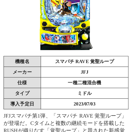
演出情報
カスタム機能一覧
通常時注目予告演出
RAVEチャンス保留
機種名
スマパチ RAVE 覚聖ループ
メーカー
JFJ
CRISIS ZONE
仕様
一種二種混合機
TCMレベルチャージ
タイプ
ミドル
レイヴェルトクラッシュ
導入予定日
2023/07/03
JFJスマパチ第1弾、「スマパチ RAVE 覚聖ループ」
覚聖魔導精霊力CHANCE(Cタイム)
が登場だ。Cタイムと複数の継続モードを搭載した
RUSHが織りなす「覚聖ループ」と題された新感覚