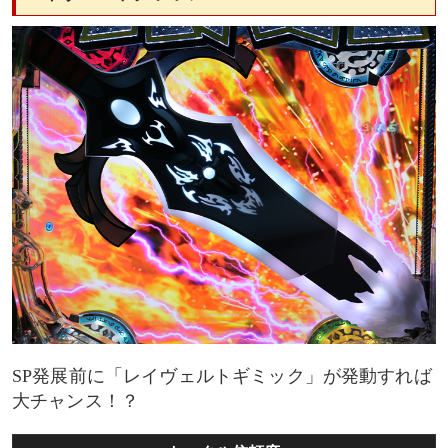
SP発展前に「レイヴェルトギミック」が発動すれば
大チャンス！？