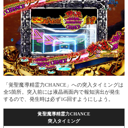
「覚聖魔導精霊力CHANCE」への突入タイミングは
全5箇所。突入前には液晶画面内で報知演出が発生
するので、発生時は必ず1G回すようにしよう。
覚聖魔導精霊力CHANCE
突入タイミング