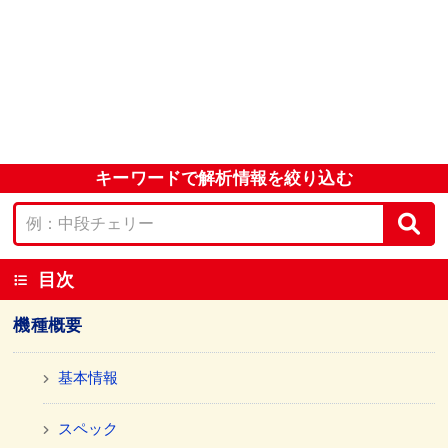
キーワードで解析情報を絞り込む
目次
機種概要
基本情報
スペック