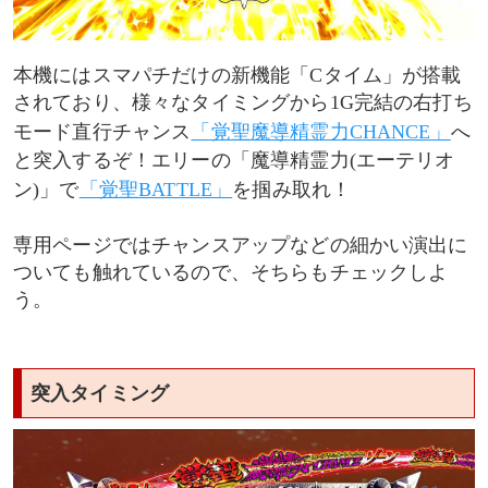
本機にはスマパチだけの新機能「Cタイム」が搭載
されており、様々なタイミングから1G完結の右打ち
モード直行チャンス
「覚聖魔導精霊力CHANCE」
へ
と突入するぞ！エリーの「魔導精霊力(エーテリオ
ン)」で
「覚聖BATTLE」
を掴み取れ！
専用ページではチャンスアップなどの細かい演出に
ついても触れているので、そちらもチェックしよ
う。
突入タイミング