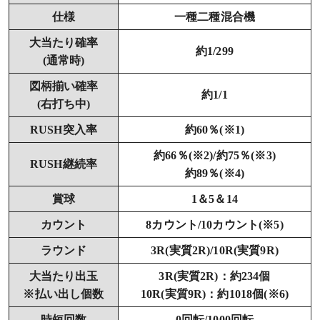
仕様
一種二種混合機
セリフ予告
大当たり確率
約1/299
TCM連続予告
(通常時)
図柄揃い確率
リーチ後の予告演出
約1/1
(右打ち中)
CHANCEロゴ予告
RUSH突入率
約60％(※1)
約66％(※2)/約75％(※3)
背景動画予告
RUSH継続率
約89％(※4)
賞球
1＆5＆14
群予告
カウント
8カウント/10カウント(※5)
レイヴェルトクラッシュ
ラウンド
3R(実質2R)/10R(実質9R)
ルシアステージ専用の予告演出
大当たり出玉
3R(実質2R)：約234個
※払い出し個数
10R(実質9R)：約1018個(※6)
ルシアステージ中会話予告
時短回数
0回転/1000回転