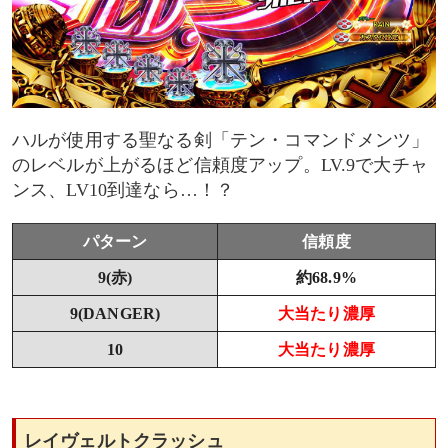
ハルが使用する聖なる剣「テン・コマンドメンツ」
のレベルが上がるほど信頼度アップ。LV.9で大チャ
ンス、LV10到達なら…！？
パターン
信頼度
9(赤)
約68.9%
9(DANGER)
大当たり濃厚
10
大当たり濃厚
レイヴェルトクラッシュ