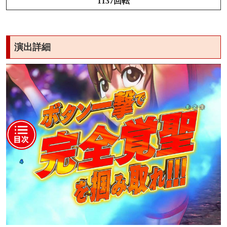
1137回転
演出詳細