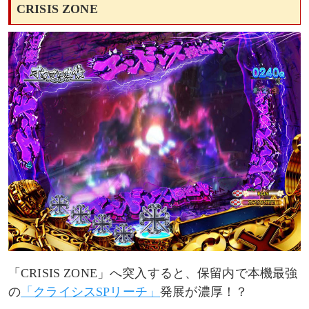
CRISIS ZONE
「CRISIS ZONE」へ突入すると、保留内で本機最強
の
「クライシスSPリーチ」
発展が濃厚！？