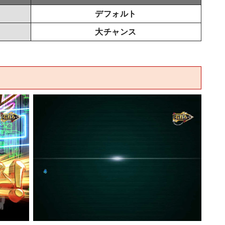
デフォルト
大チャンス