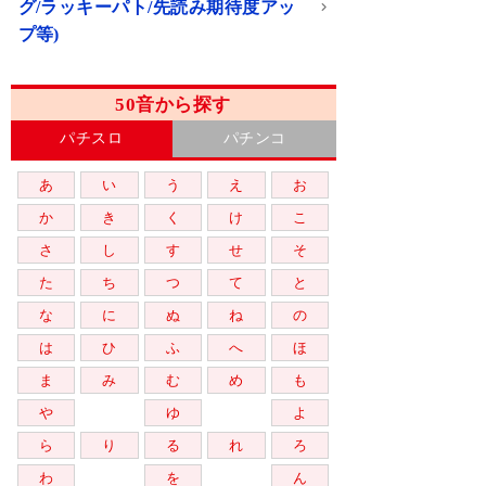
グ/ラッキーパト/先読み期待度アッ
プ等)
50音から探す
パチスロ
パチンコ
あ
い
う
え
お
か
き
く
け
こ
さ
し
す
せ
そ
た
ち
つ
て
と
な
に
ぬ
ね
の
は
ひ
ふ
へ
ほ
ま
み
む
め
も
や
ゆ
よ
ら
り
る
れ
ろ
わ
を
ん