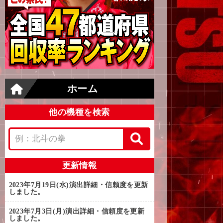
ホーム
他の機種を検索
更新情報
2023年7月19日(水)
演出詳細・信頼度を更新
しました。
2023年7月3日(月)
演出詳細・信頼度を更新
しました。