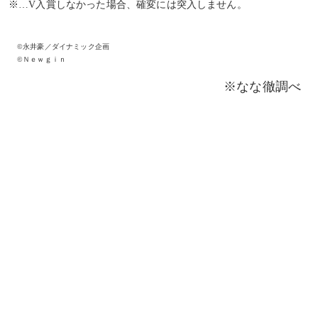
※…V入賞しなかった場合、確変には突入しません。
©永井豪／ダイナミック企画
©Ｎｅｗｇｉｎ
※なな徹調べ