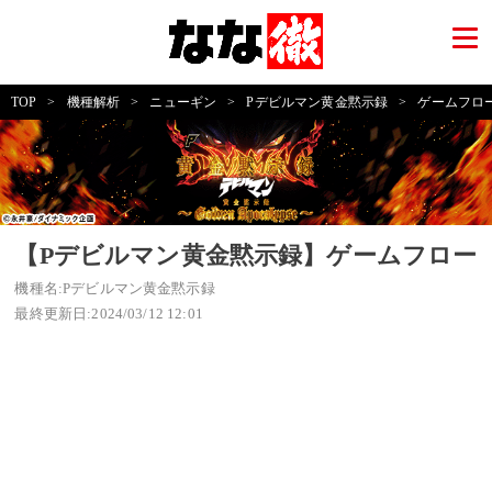
TOP
>
機種解析
>
ニューギン
>
Pデビルマン黄金黙示録
>
ゲームフロ
【Pデビルマン黄金黙示録】ゲームフロー
機種名:Pデビルマン黄金黙示録
最終更新日:2024/03/12 12:01