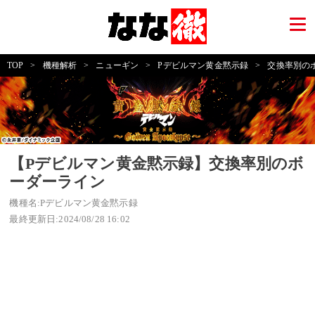
TOP
>
機種解析
>
ニューギン
>
Pデビルマン黄金黙示録
>
交換率別の
【Pデビルマン黄金黙示録】交換率別のボ
ーダーライン
機種名:Pデビルマン黄金黙示録
最終更新日:2024/08/28 16:02