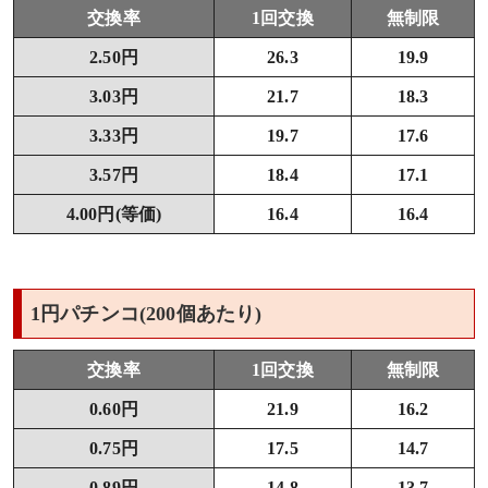
交換率
1回交換
無制限
2.50円
26.3
19.9
3.03円
21.7
18.3
3.33円
19.7
17.6
3.57円
18.4
17.1
4.00円(等価)
16.4
16.4
1円パチンコ(200個あたり)
交換率
1回交換
無制限
0.60円
21.9
16.2
0.75円
17.5
14.7
0.89円
14.8
13.7