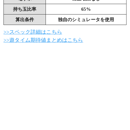
持ち玉比率
65%
算出条件
独自のシミュレータを使用
>>スペック詳細はこちら
>>遊タイム期待値まとめはこちら