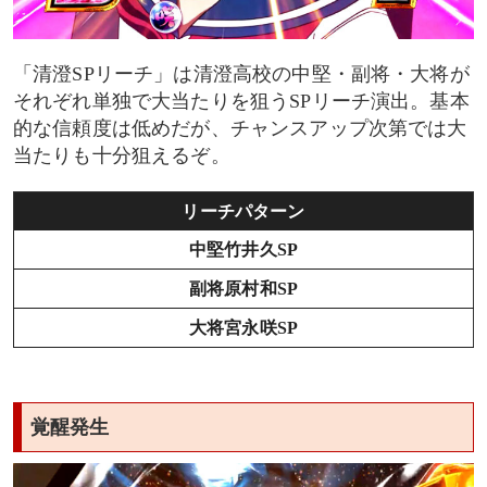
「清澄SPリーチ」は清澄高校の中堅・副将・大将が
それぞれ単独で大当たりを狙うSPリーチ演出。基本
的な信頼度は低めだが、チャンスアップ次第では大
当たりも十分狙えるぞ。
リーチパターン
中堅竹井久SP
副将原村和SP
大将宮永咲SP
覚醒発生