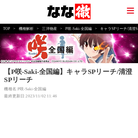
TOP
>
機種解析
>
三洋物産
>
P咲-Saki-全国編
>
キャラSPリーチ/清澄
【P咲-Saki-全国編】キャラSPリーチ/清澄
SPリーチ
機種名:P咲-Saki-全国編
最終更新日:2023/11/02 11:46