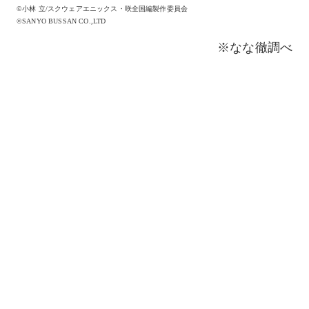
©小林 立/スクウェアエニックス・咲全国編製作委員会
©SANYO BUSSAN CO.,LTD
※なな徹調べ