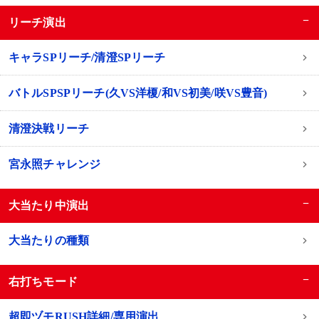
−
リーチ演出
キャラSPリーチ/清澄SPリーチ
バトルSPSPリーチ(久VS洋榎/和VS初美/咲VS豊音)
清澄決戦リーチ
宮永照チャレンジ
−
大当たり中演出
大当たりの種類
−
右打ちモード
超即ヅモRUSH詳細/専用演出