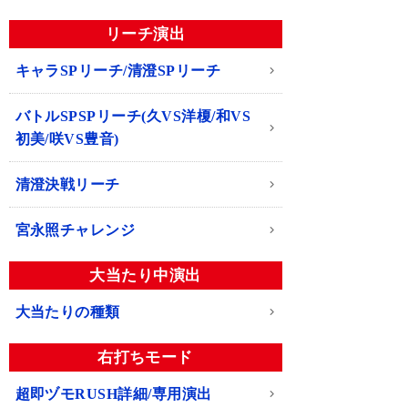
リーチ演出
キャラSPリーチ/清澄SPリーチ
バトルSPSPリーチ(久VS洋榎/和VS
初美/咲VS豊音)
清澄決戦リーチ
宮永照チャレンジ
大当たり中演出
大当たりの種類
右打ちモード
超即ヅモRUSH詳細/専用演出