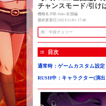
チャンスモード/引け
機種名:P咲-Saki-全国編
最終更新日:2023/11/01 17:46
目次
通常時：ゲームカスタム設定
RUSH中：キャラクター(演