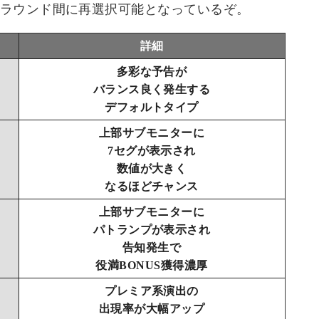
ラウンド間に再選択可能となっているぞ。
詳細
多彩な予告が
バランス良く発生する
デフォルトタイプ
上部サブモニターに
7セグが表示され
数値が大きく
なるほどチャンス
上部サブモニターに
パトランプが表示され
告知発生で
役満BONUS獲得濃厚
プレミア系演出の
出現率が大幅アップ