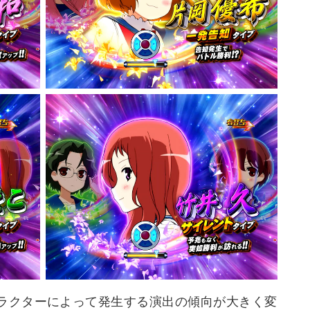
ャラクターによって発生する演出の傾向が大きく変