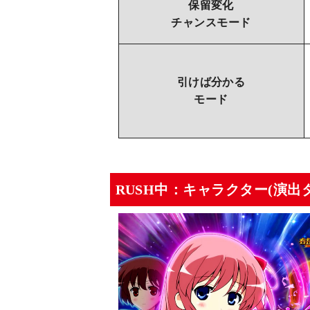
保留変化
チャンスモード
引けば分かる
モード
RUSH中：キャラクター(演出