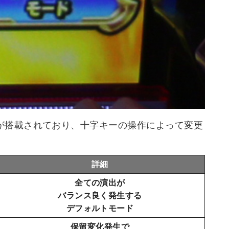
が搭載されており、十字キーの操作によって変更
詳細
全ての演出が
バランス良く発生する
デフォルトモード
保留変化発生で