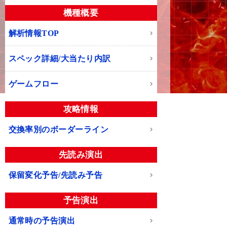
機種概要
解析情報TOP
スペック詳細/大当たり内訳
ゲームフロー
攻略情報
交換率別のボーダーライン
先読み演出
保留変化予告/先読み予告
予告演出
通常時の予告演出