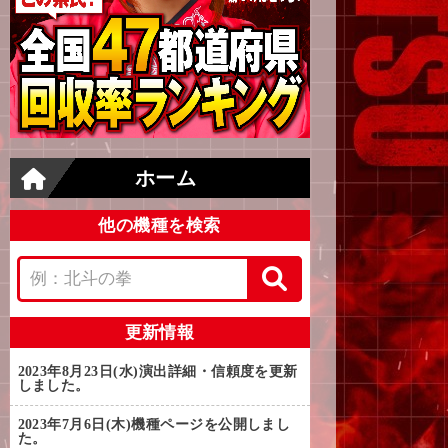
ホーム
他の機種を検索
更新情報
2023年8月23日(水)
演出詳細・信頼度を更新
しました。
2023年7月6日(木)
機種ページを公開しまし
た。