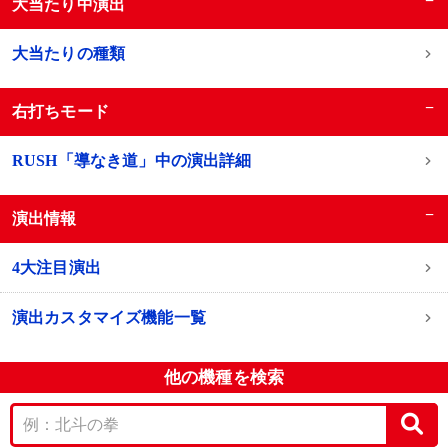
−
大当たり中演出
大当たりの種類
−
右打ちモード
RUSH「導なき道」中の演出詳細
−
演出情報
4大注目演出
演出カスタマイズ機能一覧
他の機種を検索