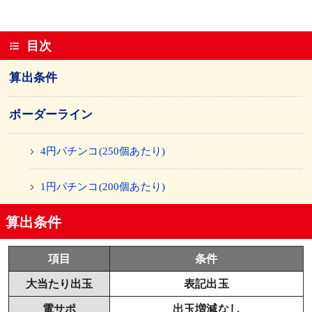
目次
算出条件
ボーダーライン
4円パチンコ(250個あたり)
1円パチンコ(200個あたり)
算出条件
項目
条件
大当たり出玉
表記出玉
電サポ
出玉増減なし