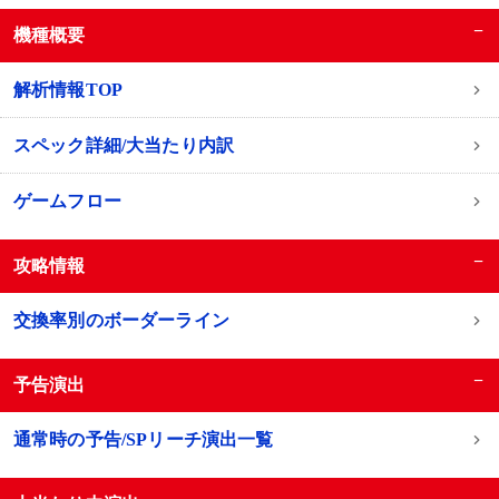
−
機種概要
解析情報TOP
スペック詳細/大当たり内訳
ゲームフロー
−
攻略情報
交換率別のボーダーライン
−
予告演出
通常時の予告/SPリーチ演出一覧