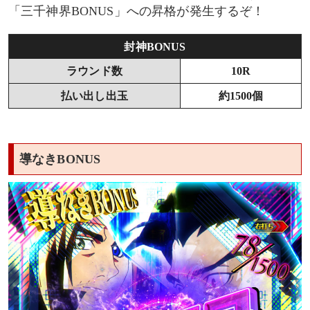
「三千神界BONUS」への昇格が発生するぞ！
封神BONUS
ラウンド数
10R
払い出し出玉
約1500個
導なきBONUS