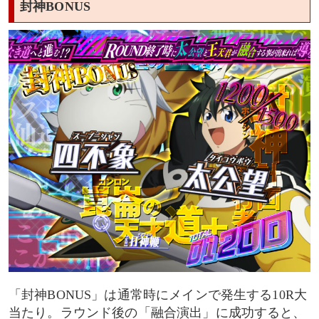
封神BONUS
「封神BONUS」は通常時にメインで発生する10R大
当たり。ラウンド後の「融合演出」に成功すると、