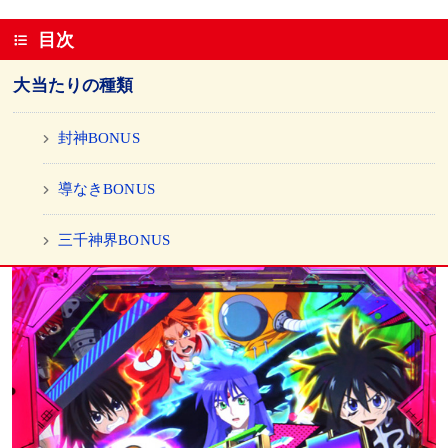
目次
大当たりの種類
封神BONUS
導なきBONUS
三千神界BONUS