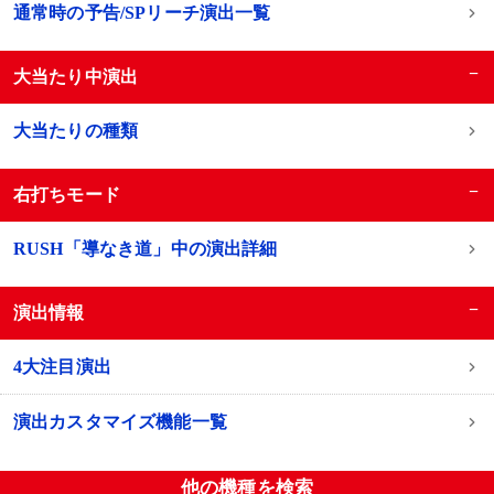
通常時の予告/SPリーチ演出一覧
−
大当たり中演出
大当たりの種類
−
右打ちモード
RUSH「導なき道」中の演出詳細
−
演出情報
4大注目演出
演出カスタマイズ機能一覧
他の機種を検索