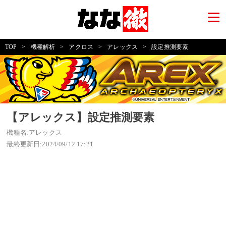
TOP
>
機種解析
>
アクロス
>
アレックス
>
設定推測要素
【アレックス】設定推測要素
機種名:アレックス
最終更新日:2024/09/12 17:21