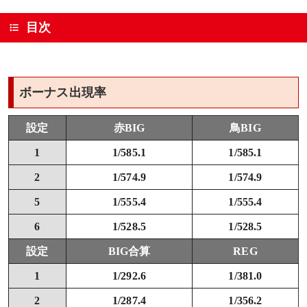
目次
ボーナス出現率
設定
赤BIG
鳥BIG
1
1/585.1
1/585.1
2
1/574.9
1/574.9
5
1/555.4
1/555.4
6
1/528.5
1/528.5
設定
BIG合算
REG
1
1/292.6
1/381.0
2
1/287.4
1/356.2