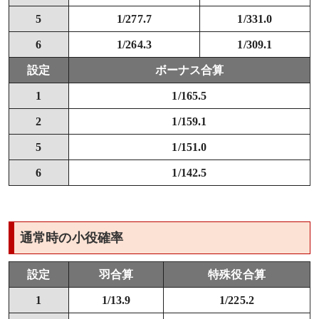
5
1/277.7
1/331.0
6
1/264.3
1/309.1
設定
ボーナス合算
1
1/165.5
2
1/159.1
5
1/151.0
6
1/142.5
通常時の小役確率
設定
羽合算
特殊役合算
1
1/13.9
1/225.2