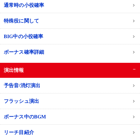
通常時の小役確率
特殊役に関して
BIG中の小役確率
ボーナス確率詳細
−
演出情報
予告音/消灯演出
フラッシュ演出
ボーナス中のBGM
リーチ目紹介